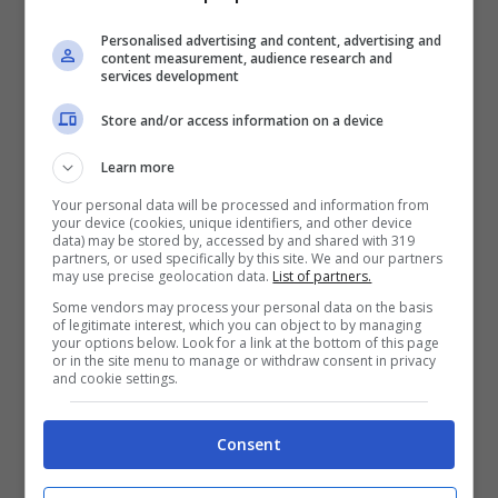
Personalised advertising and content, advertising and
content measurement, audience research and
services development
Store and/or access information on a device
Learn more
Your personal data will be processed and information from
your device (cookies, unique identifiers, and other device
Origini del nome “Luna della Neve” – viagginews.com
data) may be stored by, accessed by and shared with 319
partners, or used specifically by this site. We and our partners
may use precise geolocation data.
List of partners.
Le origini di questi nomi furono
Some vendors may process your personal data on the basis
documentate per la prima volta dal
of legitimate interest, which you can object to by managing
your options below. Look for a link at the bottom of this page
or in the site menu to manage or withdraw consent in privacy
capitano Jonathan Carver nel XVIII secolo
and cookie settings.
durante i suoi viaggi tra i popoli nativi
dell’America del Nord. Anche in Europa
Consent
esisteva una denominazione specifica per