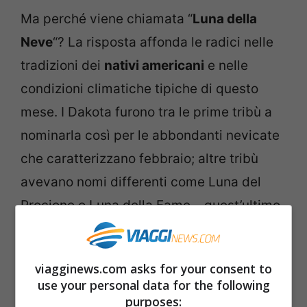
Ma perché viene chiamata “
Luna della
Neve
“? La risposta affonda le radici nelle
tradizioni dei
nativi americani
e nelle
condizioni climatiche tipiche di questo
mese. I Dakota furono tra le prime tribù a
nominarla così per le abbondanti nevicate
che caratterizzano febbraio; altre tribù
avevano nomi differenti come Luna del
Procione o Luna della Fame – quest’ultimo
riferito alla difficoltà di trovare cibo
durante l’inverno.
viagginews.com asks for your consent to
use your personal data for the following
purposes: