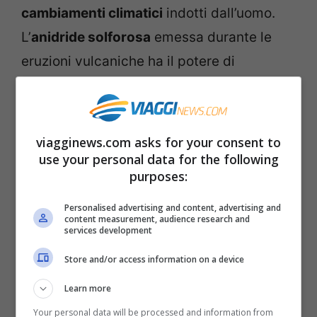
cambiamenti climatici
indotti dall’uomo.
L’
anidride solforosa
emessa durante le
eruzioni vulcaniche ha il potere di
modificare temporaneamente il clima
terrestre e di influenzare i
modelli
meteorologici globali
. Questo gas può
viagginews.com asks for your consent to
raggiungere la stratosfera, dove forma
use your personal data for the following
purposes:
particelle aerosol che riflettono la luce
solare nello spazio, causando un
Personalised advertising and content, advertising and
content measurement, audience research and
abbassamento delle temperature globali.
services development
Store and/or access information on a device
Learn more
Your personal data will be processed and information from