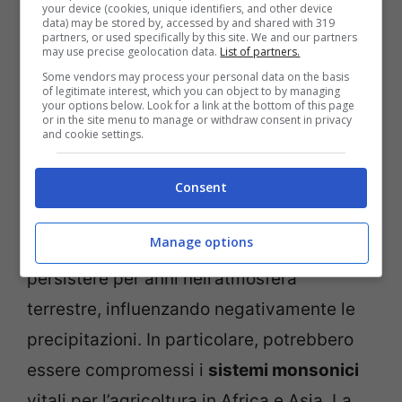
your device (cookies, unique identifiers, and other device
data) may be stored by, accessed by and shared with 319
partners, or used specifically by this site. We and our partners
may use precise geolocation data.
List of partners.
Some vendors may process your personal data on the basis
of legitimate interest, which you can object to by managing
your options below. Look for a link at the bottom of this page
or in the site menu to manage or withdraw consent in privacy
and cookie settings.
Le conseguenze potrebbero essere disastrose –
viagginews.com
Consent
Alan Robock
della Rutgers University
Manage options
evidenzia come tali particelle possano
persistere per anni nell’atmosfera
terrestre, influenzando negativamente le
precipitazioni. In particolare, potrebbero
essere compromessi i
sistemi monsonici
vitali per l’agricoltura in Africa e Asia. La