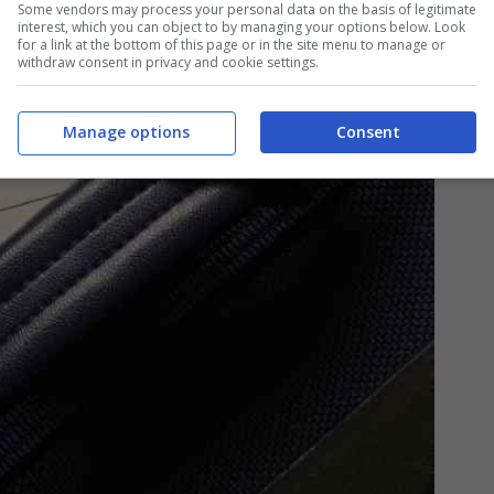
 di viaggio sono ottime risorse per
Some vendors may process your personal data on the basis of legitimate
interest, which you can object to by managing your options below. Look
ose.
for a link at the bottom of this page or in the site menu to manage or
withdraw consent in privacy and cookie settings.
Manage options
Consent