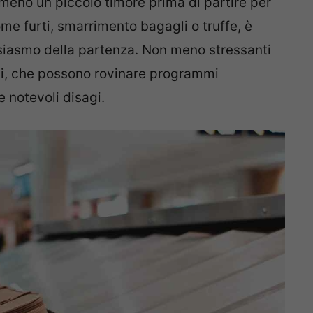
meno un piccolo timore prima di partire per
me furti, smarrimento bagagli o truffe, è
siasmo della partenza.
Non meno stressanti
voli, che possono rovinare programmi
 notevoli disagi.