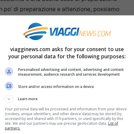
n po’ di preparazione e attenzione, possiamo
ci la vacanza in tutta tranquillità.
 e viaggiare sereno
viagginews.com asks for your consent to use
enze, culture e ricordi indimenticabili.
your personal data for the following purposes:
lle avventure possano sorgere anche alcuni
Personalised advertising and content, advertising and content
measurement, audience research and services development
imento dei bagagli o le truffe. Per viaggiare
evoli eventi, è fondamentale adottare alcune
Store and/or access information on a device
Learn more
Your personal data will be processed and information from your device
i sulle destinazioni
che si intendono visitare.
(cookies, unique identifiers, and other device data) may be stored by,
accessed by and shared with 319 partners, or used specifically by this
site. We and our partners may use precise geolocation data.
List of
ci stratagemmi truffaldini locali può fare una
partners.