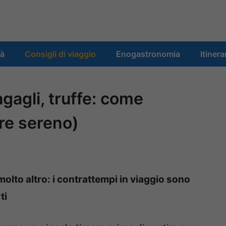
tà
Consigli di viaggio
Enogastronomia
Itinera
gagli, truffe: come
are sereno)
molto altro: i contrattempi in viaggio sono
ti