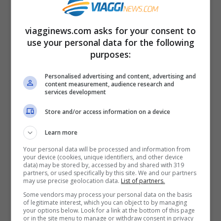
da una
passione sfrenata per i libri
e da
una visione innovativa, decise di riscrivere
viagginews.com asks for your consent to
il destino della sua cittadina natale. Booth
use your personal data for the following
purposes:
non si limitò a collezionare volumi; la sua
ambizione era quella di creare un centro
Personalised advertising and content, advertising and
content measurement, audience research and
culturale che potesse attrarre lettori da
services development
ogni angolo del globo. Acquistando e
Store and/or access information on a device
convertendo edifici dismessi – tra cui un
Learn more
vecchio cinema e una stazione dei
Your personal data will be processed and information from
your device (cookies, unique identifiers, and other device
pompieri – in librerie, Booth ha seminato i
data) may be stored by, accessed by and shared with 319
partners, or used specifically by this site. We and our partners
semi di quello che sarebbe diventato il più
may use precise geolocation data.
List of partners.
grande emporio di libri usati al mondo.
Some vendors may process your personal data on the basis
of legitimate interest, which you can object to by managing
your options below. Look for a link at the bottom of this page
or in the site menu to manage or withdraw consent in privacy