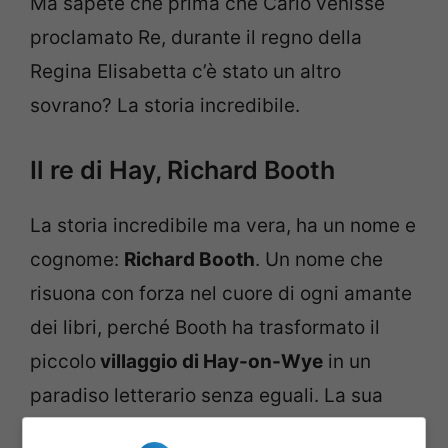
Ma sapete che prima che Carlo venisse
proclamato Re, durante il regno della
Regina Elisabetta c’è stato un altro
sovrano? La storia incredibile.
Il re di Hay, Richard Booth
La storia incredibile ma vera, ha un nome e
cognome:
Richard Booth
. Un nome che
risuona con forza nel cuore di ogni amante
dei libri, perché Booth ha trasformato il
piccolo
villaggio di Hay-on-Wye
in un
paradiso letterario senza eguali. La sua
storia inizia negli anni ’60, quando, spinto