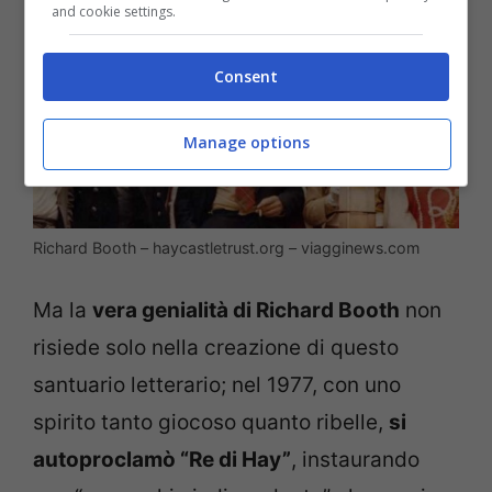
and cookie settings.
Consent
Manage options
Richard Booth – haycastletrust.org – viagginews.com
Ma la
vera genialità di Richard Booth
non
risiede solo nella creazione di questo
santuario letterario; nel 1977, con uno
spirito tanto giocoso quanto ribelle,
si
autoproclamò “Re di Hay”
, instaurando