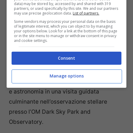
data) may be stored by, accessed by and shared with 319
partners, or used specifically by this site. We and our partners
Oltre ai siti specificamente allineati con il
may use precise geolocation data.
List of partners.
solstizio d’inverno o gli equinozi come i
Some vendors may process your personal data on the basis
of legitimate interest, which you can object to by managing
cairns presso
Loughcrew
, anche altri
your options below. Look for a link at the bottom of this page
or in the site menu to manage or withdraw consent in privacy
luoghi offrono opportunità per connettersi
and cookie settings.
con le tradizioni astronomiche degli
Consent
antenati irlandesi. Tra questi spicca
l’esperienza “
Stars and Stones
” nella
Manage options
contea di Tyrone che combina archeologia
e astronomia in una visita guidata
culminante nell’osservazione stellare
presso l’OM Dark Sky Park and
Observatory.