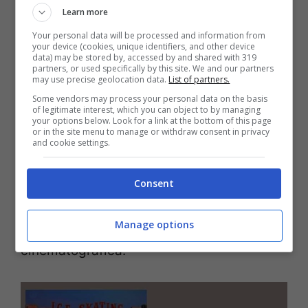
Learn more
Your personal data will be processed and information from
L’Ice Capades Chalet era abbastanza
your device (cookies, unique identifiers, and other device
data) may be stored by, accessed by and shared with 319
nuovo all’epoca e l’interno della pista di
partners, or used specifically by this site. We and our partners
may use precise geolocation data.
List of partners.
pattinaggio non era stato molto modificato
Some vendors may process your personal data on the basis
per la scena: quello che vediamo nel film è
of legitimate interest, which you can object to by managing
your options below. Look for a link at the bottom of this page
or in the site menu to manage or withdraw consent in privacy
come appariva effettivamente al pubblico
and cookie settings.
nel 1975. Alcuni pannelli all’estremità di
una parete e lo striscione “Philadelphia
Consent
Blades” sono state le uniche decorazioni
Manage options
sul set aggiunte dalla troupe
cinematografica.