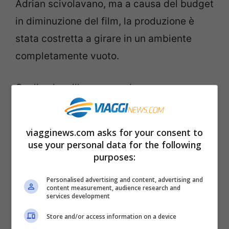
Adrian scivolavano, ma a causa del budget
in diminuzione del film, la produzione è
stata costretta a girare in un ambiente
completamente vuoto.
Quello che all’epoca sembrava un
problema si rivelò essere la base per una
delle scene più memorabili e romantiche
viagginews.com asks for your consent to
dell’intera serie. La pista di pattinaggio sul
use your personal data for the following
purposes:
ghiaccio originale di Rocky a Santa Monica
durante il periodo delle riprese era una
Personalised advertising and content, advertising and
content measurement, audience research and
pista locale molto popolare, utilizzata dagli
services development
atleti olimpici durante gli allenamenti e dal
Store and/or access information on a device
pubblico in generale.