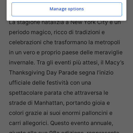
i festeggiamenti.
Manage options
La stagione natalizia a New York City è un
periodo magico, ricco di tradizioni e
celebrazioni che trasformano la metropoli
in un vero e proprio paese delle meraviglie
invernale. Tra gli eventi più attesi, il Macy’s
Thanksgiving Day Parade segna l’inizio
ufficiale delle festività con una
spettacolare parata che attraversa le
strade di Manhattan, portando gioia e
colori grazie ai suoi enormi palloncini e
carri allegorici. Questo evento annuale,