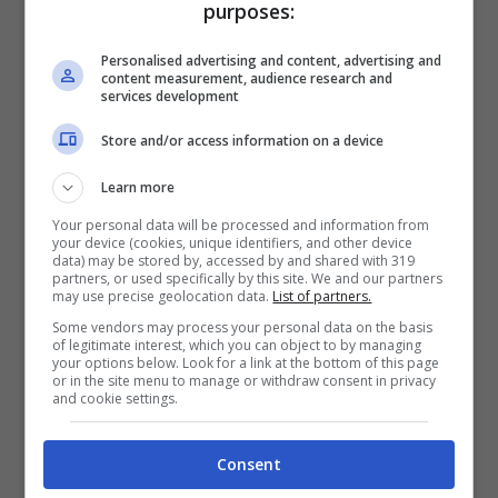
purposes:
del festival.
Personalised advertising and content, advertising and
content measurement, audience research and
New Year’s Eve Times Square Ball Drop
services development
31 dicembre – 1° gennaio | Midtown
Store and/or access information on a device
Manhattan
Learn more
Il Times Square New Year’s Eve Ball brilla a
Your personal data will be processed and information from
your device (cookies, unique identifiers, and other device
Times Square per tutto l’anno, ma
data) may be stored by, accessed by and shared with 319
partners, or used specifically by this site. We and our partners
assistere di persona al momento in cui
may use precise geolocation data.
List of partners.
viene inaugurato, la notte di Capodanno, è
Some vendors may process your personal data on the basis
of legitimate interest, which you can object to by managing
qualcosa di spettacolare. I partecipanti
your options below. Look for a link at the bottom of this page
or in the site menu to manage or withdraw consent in privacy
sono invitati a scrivere i propri desideri e
and cookie settings.
buoni propositi, che verranno poi stampati
Consent
sui coriandoli che saranno lanciati durante