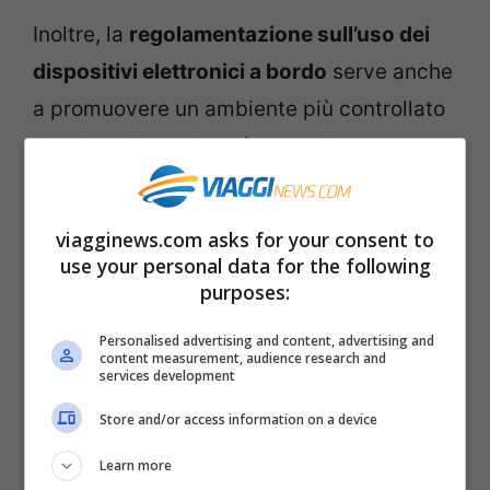
Inoltre, la
regolamentazione sull’uso dei
dispositivi elettronici a bordo
serve anche
a promuovere un ambiente più controllato
in cui l’equipaggio può comunicare
efficacemente con i passeggeri senza il
rischio che le istruzioni vengano ignorate o
viagginews.com asks for your consent to
mal interpretate a causa dell’uso di cuffie o
use your personal data for the following
purposes:
della distrazione legata agli schermi
luminosi. È interessante notare come
Personalised advertising and content, advertising and
content measurement, audience research and
questa politica sia in continua evoluzione:
services development
negli ultimi anni, molte compagnie aeree
Store and/or access information on a device
hanno allentato le restrizioni permettendo
Learn more
l’utilizzo di dispositivi in modalità aereo