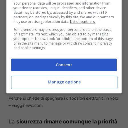
Your personal data will be processed and information from
durante quasi tutto il volo, eccezion fatta
your device (cookies, unique identifiers, and other device
data) may be stored by, accessed by and shared with 319
per le fasi più delicate.
partners, or used specifically by this site. We and our partners
may use precise geolocation data.
List of partners.
Some vendors may process your personal data on the basis
of legitimate interest, which you can object to by managing
your options below. Look for a link at the bottom of this page
or in the site menu to manage or withdraw consent in privacy
and cookie settings.
Consent
Manage options
Perché si chiede di spegnere i dispositivi elettronici in volo
– viagginews.com
La
sicurezza rimane comunque la priorità