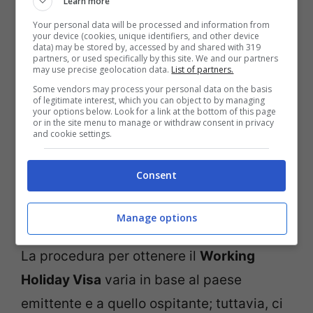
Learn more
scambio culturale
e la comprensione
Your personal data will be processed and information from
your device (cookies, unique identifiers, and other device
reciproca tra nazioni attraverso esperienze
data) may be stored by, accessed by and shared with 319
partners, or used specifically by this site. We and our partners
di lavoro e viaggio. Generalmente, i
may use precise geolocation data.
List of partners.
Some vendors may process your personal data on the basis
destinatari sono giovani adulti di età
of legitimate interest, which you can object to by managing
your options below. Look for a link at the bottom of this page
compresa tra i 18 e i 30 o 35 anni (l’età
or in the site menu to manage or withdraw consent in privacy
and cookie settings.
massima può variare a seconda del
paese), che hanno la possibilità di
Consent
soggiornare all’estero per un periodo che
va dai 12 ai 24 mesi.
Manage options
La procedura per ottenere il
Working
Holiday Visa
varia in base al paese
emittente e a quello ospitante; tuttavia, ci