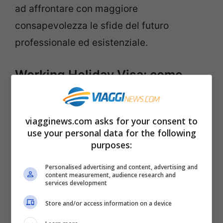
ad affrontare con maggiore
consapevolezza le sfide del futuro
professionale ed esistenziale.
Working Holiday Visa: come
funziona
Il
Working Holiday Visa
rappresenta
viagginews.com asks for your consent to
use your personal data for the following
un’opportunità straordinaria per
giovani
purposes:
viaggiatori
che desiderano esplorare
Personalised advertising and content, advertising and
nuove culture, imparare lingue diverse e,
content measurement, audience research and
services development
allo stesso tempo, lavorare legalmente in
Store and/or access information on a device
un paese straniero. Questo tipo di visto è
stato ideato con l’intento di promuovere lo