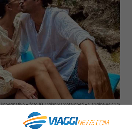
 impegnativo – foto IG @gianmarcotamberi – viagginews.com
esta pienamente nel suo concept “
isola
ntimo ed esclusivo per i suoi ospiti. Il design