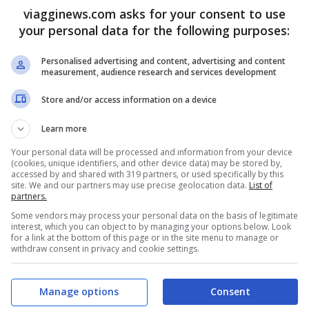
viagginews.com asks for your consent to use
de armoniosamente con influenze afro-chic,
your personal data for the following purposes:
uagliabile. Questo luogo magico offre la
Personalised advertising and content, advertising and content
ggia e servizi di lusso, rendendolo il rifugio
measurement, audience research and services development
ità senza compromessi.
Store and/or access information on a device
Learn more
ccellenza culinaria
Your personal data will be processed and information from your device
(cookies, unique identifiers, and other device data) may be stored by,
raggiunge nuove vette grazie a una filosofia
accessed by and shared with 319 partners, or used specifically by this
site. We and our partners may use precise geolocation data.
List of
iti attraverso un viaggio emozionante nei
partners.
Some vendors may process your personal data on the basis of legitimate
-around permette di esplorare una varietà
interest, which you can object to by managing your options below. Look
for a link at the bottom of this page or in the site menu to manage or
 à la carte. Gli ospiti hanno l’opportunità
withdraw consent in privacy and cookie settings.
nte principale, scoprendo i segreti delle sue
nze tematiche come cene sotto antichi
Manage options
Consent