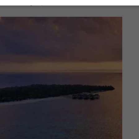
iani in angoli paradisiaci dell’isola.