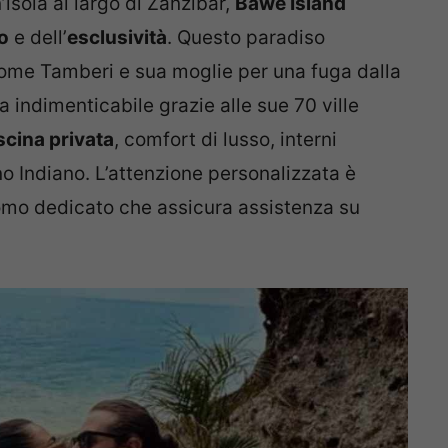
’isola al largo di Zanzibar,
Bawe Island
o
e dell’
esclusività
. Questo paradiso
 come Tamberi e sua moglie per una fuga dalla
a indimenticabile grazie alle sue 70 ville
scina privata
, comfort di lusso, interni
no Indiano. L’attenzione personalizzata è
omo dedicato che assicura assistenza su