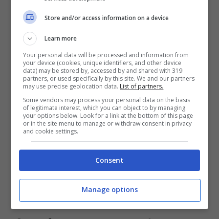
Se la vostra paura invece è quella di non
Store and/or access information on a device
avere il controllo la cosiddetta
sindrome
Learn more
del copilota a
llora scegliete un posto
Your personal data will be processed and information from
vicino al finestrino. Controllare che va tutto
your device (cookies, unique identifiers, and other device
data) may be stored by, accessed by and shared with 319
bene che non ci sono motori in fiamme e
partners, or used specifically by this site. We and our partners
may use precise geolocation data.
List of partners.
che vedete quello che sta succedendo vi
Some vendors may process your personal data on the basis
of legitimate interest, which you can object to by managing
aiuterà a calmarvi.
your options below. Look for a link at the bottom of this page
or in the site menu to manage or withdraw consent in privacy
and cookie settings.
Se quello che vi spaventa maggiormente
sono le
turbolenze
allora scegliete i posti
Consent
sulle ali o i posti più avanti possibile
Manage options
spesso sono quelli d
ella prima classe.