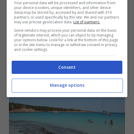
Your personal data will be processed and information from
trasparente e turchese e chiusa dalle
your device (cookies, unique identifiers, and other device
data) may be stored by, accessed by and shared with 319
rocce rosa levigate. Qui si affaccia una
partners, or used specifically by this site. We and our partners
may use precise geolocation data.
List of partners.
piccolissima spiaggia, un fazzoletto di
Some vendors may process your personal data on the basis
sabbia bianca, chiamata
Tahiti
.
of legitimate interest, which you can object to by managing
your options below. Look for a link at the bottom of this page
or in the site menu to manage or withdraw consent in privacy
and cookie settings.
Spiaggia del Relitto, paradiso
per lo snorkeling sull’isola
Consent
Manage options