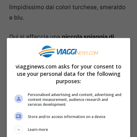
limpidissimo dai colori turchese, smeraldo
e blu.
Qui si affaccia una
piccola spiaggia di
sabbia e sassi, circondata da rocce di
granito rosa
, sulle quali crescono alberelli
viagginews.com asks for your consent to
e arbusti mediterranei. Un’autentica
use your personal data for the following
meraviglia. Ma non finisce qui. Poco più a
purposes:
est sulla costa, superato il promontorio
Personalised advertising and content, advertising and
roccioso che chiude l’insenatura e divide in
content measurement, audience research and
services development
due parti la cala, si trova un’altra baia più
Store and/or access information on a device
piccola, quasi
una piscina naturale
,
Learn more
bagnata da un mare ancora più