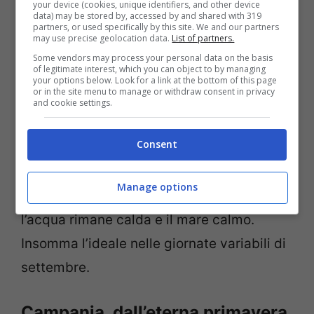
your device (cookies, unique identifiers, and other device
data) may be stored by, accessed by and shared with 319
partners, or used specifically by this site. We and our partners
may use precise geolocation data.
List of partners.
Some vendors may process your personal data on the basis
of legitimate interest, which you can object to by managing
your options below. Look for a link at the bottom of this page
or in the site menu to manage or withdraw consent in privacy
and cookie settings.
Un piccolo approdo all’Isola del Giglio
Consent
Se volete evitare sorprese l’
isola del Giglio
vi accoglierà con le sue numerose baie.
Manage options
Queste sono molto riparate dai venti,
l’acqua rimane calda e il mare calmo.
Insomma l’ideale nelle giornate variabili di
settembre.
Campania, dall’eterna primavera