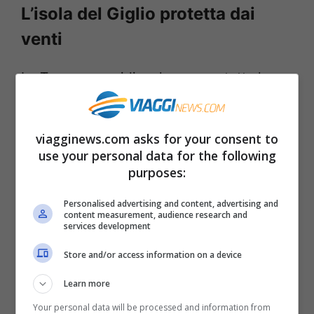
L’isola del Giglio protetta dai
venti
La Toscana meridionale, ovvero tutta la
costa Maremmana compreso l’Argentario,
vanta solitamente un bel clima per tutto
viagginews.com asks for your consent to
settembre. Ma è esposta a venti e
use your personal data for the following
purposes:
perturbazioni e dunque non si può dire al
riparo dai capricci del tempo.
Personalised advertising and content, advertising and
content measurement, audience research and
services development
Store and/or access information on a device
Learn more
Your personal data will be processed and information from