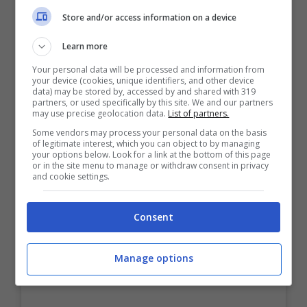
Store and/or access information on a device
Sicuro non dobbiamo cantare vittoria
troppo presto, tuttavia potrebbe anche
Learn more
essere che il peggio sia passato e che per
Your personal data will be processed and information from
your device (cookies, unique identifiers, and other device
quanto caldo, non raggiungeremo più i
data) may be stored by, accessed by and shared with 319
partners, or used specifically by this site. We and our partners
may use precise geolocation data.
List of partners.
livelli di queste settimane.
Some vendors may process your personal data on the basis
of legitimate interest, which you can object to by managing
your options below. Look for a link at the bottom of this page
or in the site menu to manage or withdraw consent in privacy
and cookie settings.
Consent
Manage options