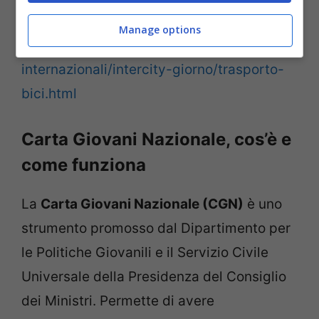
Per ulteriori informazioni sul servizio:
Manage options
www.trenitalia.com/it/intercity-e-
internazionali/intercity-giorno/trasporto-
bici.html
Carta Giovani Nazionale, cos’è e
come funziona
La
Carta Giovani Nazionale (CGN)
è uno
strumento promosso dal Dipartimento per
le Politiche Giovanili e il Servizio Civile
Universale della Presidenza del Consiglio
dei Ministri. Permette di avere