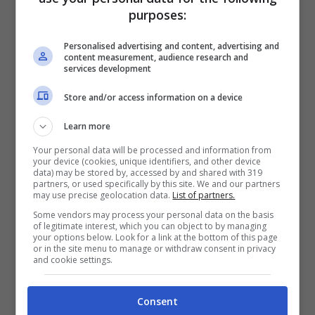
Sui
treni Intercity
il servizio per il
purposes:
trasporto bici
è collocato nella
carrozza 3
.
Personalised advertising and content, advertising and
Qui i ciclisti hanno a disposizione
sei
content measurement, audience research and
services development
postazioni
dove
agganciare la bicicletta in
Store and/or access information on a device
verticale
e
due punti di ricarica per le e-
Learn more
bike
.
Your personal data will be processed and information from
your device (cookies, unique identifiers, and other device
Invece, il
trasporto di una bicicletta
data) may be stored by, accessed by and shared with 319
partners, or used specifically by this site. We and our partners
pieghevole o smontata è sempre gratuito
,
may use precise geolocation data.
List of partners.
Some vendors may process your personal data on the basis
su
tutti i treni
. È sufficiente riporre la bici
of legitimate interest, which you can object to by managing
your options below. Look for a link at the bottom of this page
piegata o smontata all’interno di una sacca
or in the site menu to manage or withdraw consent in privacy
and cookie settings.
chiusa da sistemare negli spazi per i
bagagli.
Consent