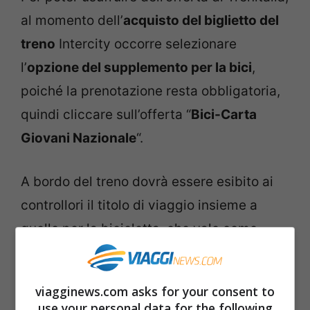
al momento dell’
acquisto del biglietto del
treno
Intercity occorre selezionare
l’
opzione del supplemento per la bici
,
poiché la prenotazione resta obbligatoria,
quindi cliccare sull’offerta “
Bici-Carta
Giovani Nazionale
“.
A bordo del treno dovrà essere esibito ai
controllori il titolo di viaggio insieme a
quello per la bicicletta, che vale come
prenotazione, e la Carta Giovani
Nazionale.
viagginews.com asks for your consent to
use your personal data for the following