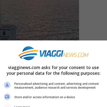
scìa (iStock)
viagginews.com asks for your consent to use
your personal data for the following purposes:
un promontorio roccioso con sentiero a
Otranto
, detto anche
Punta Palascìa
, il
punto
Personalised advertising and content, advertising and content
measurement, audience research and services development
 primo dove arriva l’alba. Un luogo
Store and/or access information on a device
tre albe estive.