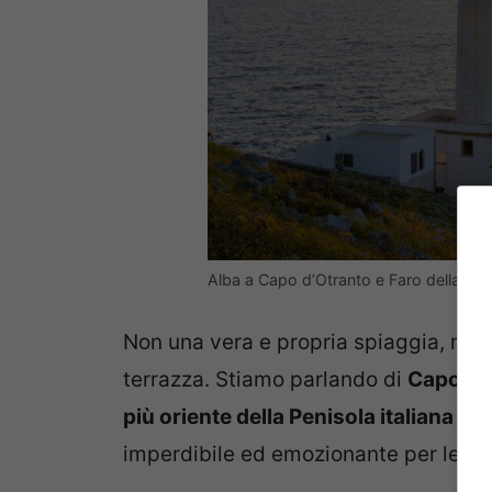
Alba a Capo d’Otranto e Faro della Pala
Non una vera e propria spiaggia, ma 
terrazza. Stiamo parlando di
Capo d’
più oriente della Penisola italiana
e il
imperdibile ed emozionante per le vos