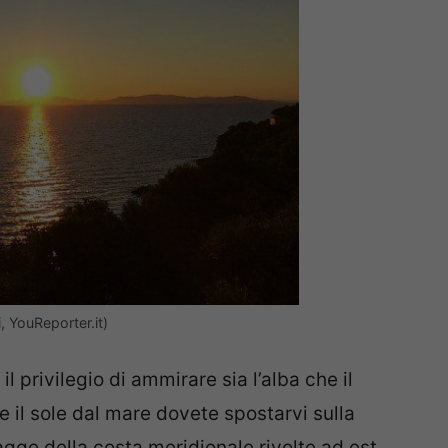
i, YouReporter.it)
 il privilegio di ammirare sia l’alba che il
 il sole dal mare dovete spostarvi sulla
gge della costa meridionale rivolte ad est