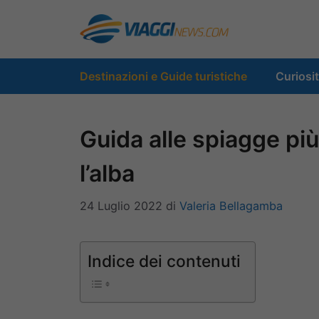
Vai
al
contenuto
Destinazioni e Guide turistiche
Curiosi
Guida alle spiagge più
l’alba
24 Luglio 2022
di
Valeria Bellagamba
Indice dei contenuti