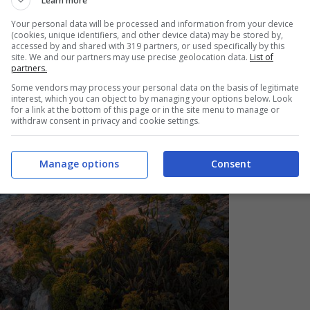
Learn more
del Conero
Your personal data will be processed and information from your device
(cookies, unique identifiers, and other device data) may be stored by,
accessed by and shared with 319 partners, or used specifically by this
site. We and our partners may use precise geolocation data.
List of
partners.
Some vendors may process your personal data on the basis of legitimate
interest, which you can object to by managing your options below. Look
for a link at the bottom of this page or in the site menu to manage or
withdraw consent in privacy and cookie settings.
Manage options
Consent