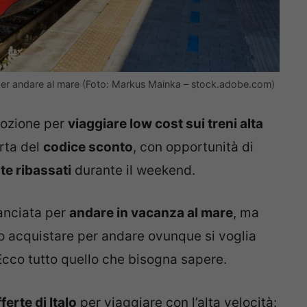
tà per andare al mare (Foto: Markus Mainka – stock.adobe.com)
mozione per
viaggiare low cost sui treni alta
erta del
codice sconto
, con opportunità di
te ribassati
durante il weekend.
anciata per
andare in vacanza al mare
, ma
ono acquistare per andare ovunque si voglia
 Ecco tutto quello che bisogna sapere.
fferte di Italo
per viaggiare con l’alta velocità: