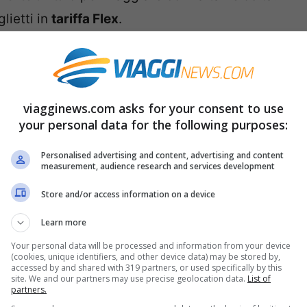
glietti in
tariffa Flex
.
cità scontati della metà per
viagginews.com asks for your consent to use
your personal data for the following purposes:
settimanale del codice sconto
di
Italo Treno
 treni ad alta velocità
dal 30% al 50%
. La
Personalised advertising and content, advertising and content
measurement, audience research and services development
MARE
, in vista delle vacanze al mare, le più
eriodo. Come sempre, comunque, il codice è
Store and/or access information on a device
 destinazioni collegate dalla rete alta velocità
Learn more
Your personal data will be processed and information from your device
(cookies, unique identifiers, and other device data) may be stored by,
accessed by and shared with 319 partners, or used specifically by this
site. We and our partners may use precise geolocation data.
List of
 venerdì 29 luglio 2022
, alla viglia delle
partners.