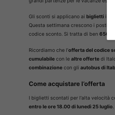
grandi partenze per le vacanze estiv
Gli sconti si applicano ai
biglietti
in
t
Questa settimana crescono i posti dispo
codice sconto. Si tratta di ben
650.00
Ricordiamo che l’
offerta del codice 
cumulabile
con le
altre offerte
di Ital
combinazione
con gli
autobus di Ita
Come acquistare l’offerta
I biglietti scontati per l’alta velocit
entro le ore 18.00 di lunedì 25 luglio
.