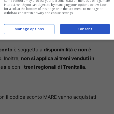
e.
Some vendors may process your personal data on the basis of legitimate
interest, which you can object to by managing your options below. Look
for a link at the bottom of this page or in the site menu to manage or
withdraw consent in privacy and cookie settings.
ariffa Low Cost
, in
ambiente Smart e Prima
.
nibili sui treni di Italo da acquistare con il
Manage options
Consent
0 posti
.
sconto
è soggetta a
disponibilità
e
non è
o. Inoltre,
non si applica ai treni venduti in
bus
e con i
treni regionali di Trenitalia
.
à con il codice sconto MARE vanno acquistati