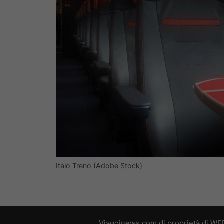
Italo Treno (Adobe Stock)
Viagginews.com di proprietà di WEB