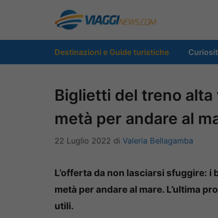
Vai
al
contenuto
Destinazioni e Guide turistiche
Curiosi
Biglietti del treno alta
metà per andare al m
22 Luglio 2022
di
Valeria Bellagamba
L’offerta da non lasciarsi sfuggire: i b
metà per andare al mare. L’ultima pro
utili.