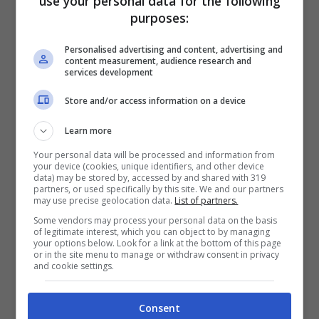
use your personal data for the following
della
Riviera dl Conero
, è diventata nel
purposes:
tempo una delle spiagge più belle d’Italia e
d’Europa, molto apprezzata anche dai
Personalised advertising and content, advertising and
content measurement, audience research and
turisti stranieri. Si arriva qui solo via mare,
services development
con l’apposito traghetto locale oppure con
Store and/or access information on a device
piccole imbarcazioni a motore, da
Learn more
ormeggiare al largo, o con la canoa.
Your personal data will be processed and information from
your device (cookies, unique identifiers, and other device
data) may be stored by, accessed by and shared with 319
Accanto alla spiaggia principale, separata
partners, or used specifically by this site. We and our partners
may use precise geolocation data.
List of partners.
dagli scogli delle Due Sorella, si apre la
Some vendors may process your personal data on the basis
of legitimate interest, which you can object to by managing
piccola
Cala Davanzali
, più appartata
your options below. Look for a link at the bottom of this page
or in the site menu to manage or withdraw consent in privacy
(anche perché il traghetto qui non arriva).
and cookie settings.
Sul mare blu e trasparente del Conero è il
Consent
luogo ideale per rinfrescarsi. Il sole qui