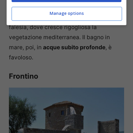
picchia forte ma potete trovare fresca
Manage options
ombra naturale a ridosso della bianca
falesia, dove cresce rigogliosa la
vegetazione mediterranea. Il bagno in
mare, poi, in
acque subito profonde
, è
favoloso.
Frontino