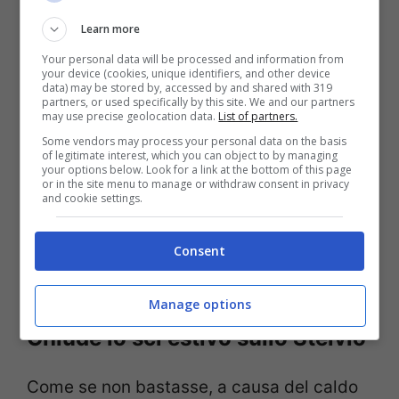
il
Dente del Gigante
e la
cresta di
Learn more
Rochefort
. Come riporta
Ansa
.
Your personal data will be processed and information from
your device (cookies, unique identifiers, and other device
data) may be stored by, accessed by and shared with 319
Su entrambe le montagne è presente un
partners, or used specifically by this site. We and our partners
may use precise geolocation data.
List of partners.
forte rischio di
crolli di pietre
, anche di
Some vendors may process your personal data on the basis
of legitimate interest, which you can object to by managing
grandi dimensioni, e
di ponti di neve tra i
your options below. Look for a link at the bottom of this page
or in the site menu to manage or withdraw consent in privacy
crepacci dei ghiacciai
. Ha spiegato Rudy
and cookie settings.
Janin, presidente della Commissione
tecnica dell’Unione Valdostana Guide di
Consent
alta montagna.
Manage options
Chiude lo sci estivo sullo Stelvio
Come se non bastasse, a causa del caldo