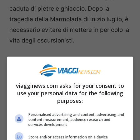
caduta di pietre e ghiaccio. Dopo la
tragedia della Marmolada di inizio luglio, è
necessario evitare di mettere in pericolo la
vita degli escursionisti.
Pertanto, viste queste condizioni critiche,
la società delle
guide alpine del Cervino
ha deciso di
sospendere
per precauzione
viagginews.com asks for your consent to
la
vendita di escursioni in salita
lungo la
use your personal data for the following
purposes:
via normale alla vetta
della montagna. Allo
stesso tempo, anche la società delle
guide
Personalised advertising and content, advertising and
content measurement, audience research and
alpine di Courmayeur
ha deciso di
services development
sospendere le salite al Monte Bianco
, per
Store and/or access information on a device