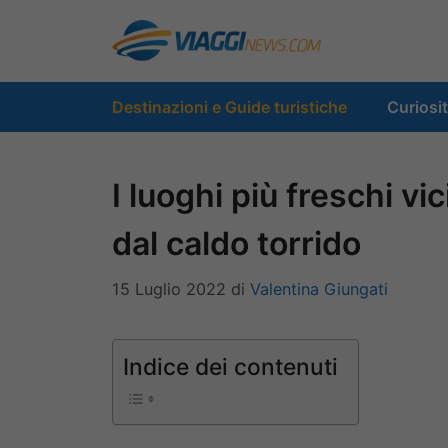
Vai
al
contenuto
Destinazioni e Guide turistiche
Curiosi
I luoghi più freschi v
dal caldo torrido
15 Luglio 2022
di
Valentina Giungati
Indice dei contenuti