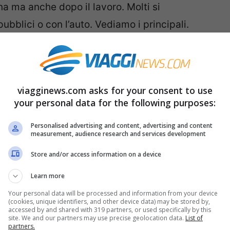
ana ma anche dopo il lavoro. Molti si
bblici o con l’auto. Vediamo i principali.
cale
e per
5000 ettari con torrenti e valli
dove il
viagginews.com asks for your consent to use
your personal data for the following purposes:
a estate. Si può passeggiare tra i boschi,
are la scenografia da cartolina. In zona si
Personalised advertising and content, advertising and content
measurement, audience research and services development
gna
che sono molto particolari e offrono delle
tissimi pesci come trota e vairone. Con l’auto
Store and/or access information on a device
ma si può raggiungere anche in treno,
Learn more
 il bus per Belvedere.
Your personal data will be processed and information from your device
(cookies, unique identifiers, and other device data) may be stored by,
accessed by and shared with 319 partners, or used specifically by this
site. We and our partners may use precise geolocation data.
List of
nde
partners.