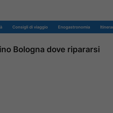
tà
Consigli di viaggio
Enogastronomia
Itinera
icino Bologna dove ripararsi