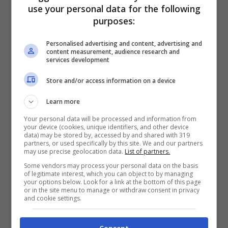
use your personal data for the following
purposes:
Perché lo squalo ha morso le
due turiste?
Personalised advertising and content, advertising and
content measurement, audience research and
services development
Dalle prime indagini sembra che ad
Store and/or access information on a device
attaccare le donne
sia stato uno
squalo
Learn more
Mako
. Un esemplare particolarmente
Your personal data will be processed and information from
grande e aggressivo, ma che raramente
your device (cookies, unique identifiers, and other device
data) may be stored by, accessed by and shared with 319
attacca gli esseri umani.
partners, or used specifically by this site. We and our partners
may use precise geolocation data.
List of partners.
Some vendors may process your personal data on the basis
Anche in questo caso gli scienziati
of legitimate interest, which you can object to by managing
your options below. Look for a link at the bottom of this page
ricordano che, molto probabilmente, gli
or in the site menu to manage or withdraw consent in privacy
and cookie settings.
attacchi avvengono perché,
come vi
avevamo già raccontato,
lo squalo