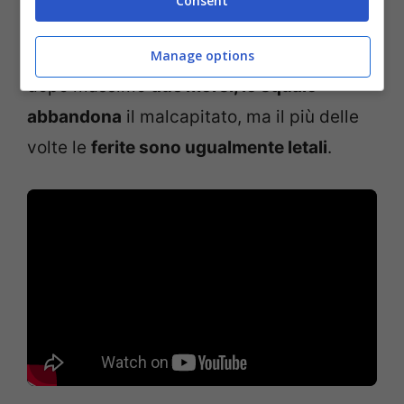
Consent
scambia la forma dell’uomo per quella di
una foca
.
Per questo, in entrambi i casi,
Manage options
dopo massimo
due morsi, lo squalo
abbandona
il malcapitato, ma il più delle
volte le
ferite sono ugualmente letali
.