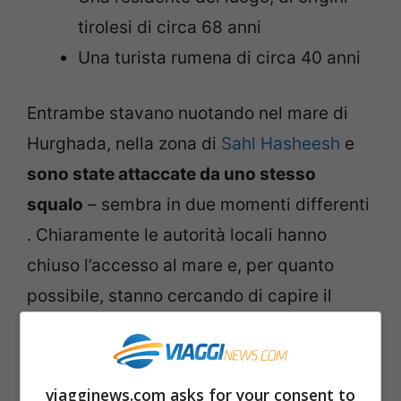
tirolesi di circa 68 anni
Una turista rumena di circa 40 anni
Entrambe stavano nuotando nel mare di
Hurghada, nella zona di
Sahl Hasheesh
e
sono state attaccate da uno stesso
squalo
– sembra in due momenti differenti
. Chiaramente le autorità locali hanno
chiuso l’accesso al mare e, per quanto
possibile, stanno cercando di capire il
perché lo squalo abbia reagito con tale
violenza e cosa stia succedendo nella
zona.
viagginews.com asks for your consent to