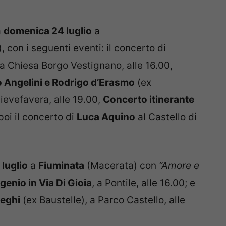
à
domenica 24 luglio
a
 con i seguenti eventi: il concerto di
la Chiesa Borgo Vestignano, alle 16.00,
 Angelini e Rodrigo d’Erasmo
(ex
Pievefavera, alle 19.00,
Concerto itinerante
 poi il concerto di
Luca Aquino
al Castello di
luglio
a
Fiuminata
(Macerata) con
“Amore e
genio in Via Di Gioia
, a Pontile, alle 16.00; e
reghi
(ex Baustelle), a Parco Castello, alle