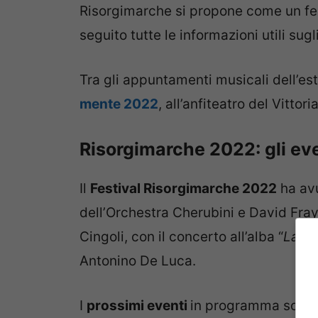
Risorgimarche si propone come un fest
seguito tutte le informazioni utili sug
Tra gli appuntamenti musicali dell’es
mente 2022
, all’anfiteatro del Vittor
Risorgimarche 2022: gli eve
Il
Festival Risorgimarche 2022
ha avu
dell’Orchestra Cherubini e David Fray
Cingoli, con il concerto all’alba “
Lasci
Antonino De Luca.
I
prossimi eventi
in programma sono: 