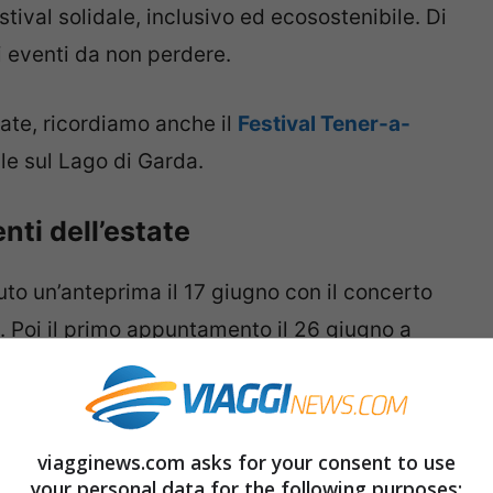
ival solidale, inclusivo ed ecosostenibile. Di
li eventi da non perdere.
tate, ricordiamo anche il
Festival Tener-a-
iale sul Lago di Garda.
nti dell’estate
to un’anteprima il 17 giugno con il concerto
. Poi il primo appuntamento il 26 giugno a
ando la notte
” di Villa Strada Concert Band e
viagginews.com asks for your consent to use
il 9 luglio tra Sarnano e Amandola
your personal data for the following purposes: