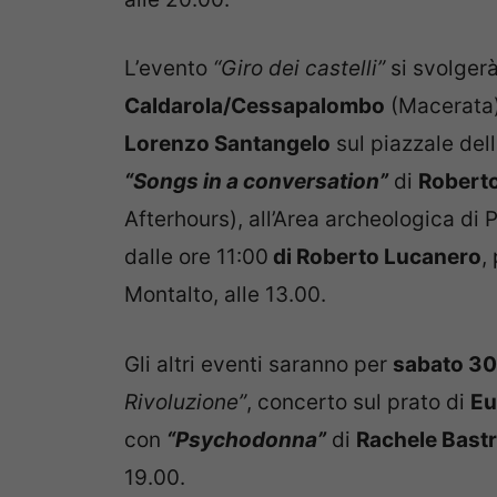
L’evento
“Giro dei castelli”
si svolger
Caldarola/Cessapalombo
(Macerata),
Lorenzo Santangelo
sul piazzale del
“Songs in a conversation”
di
Roberto
Afterhours), all’Area archeologica di 
dalle ore 11:00
di Roberto Lucanero
,
Montalto, alle 13.00.
Gli altri eventi saranno per
sabato 30 
Rivoluzione”
, concerto sul prato di
Eu
con
“Psychodonna”
di
Rachele Bast
19.00.