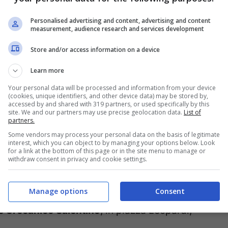
cchi e Amara per
“Torneremo ancora,
Personalised advertising and content, advertising and content
ano, già sold out; mentre
domenica 10 luglio
measurement, audience research and services development
 ad Apiro (Macerata), alle 16.30, il concerto
Store and/or access information on a device
scrittore
Paolo Rumiz
.
Learn more
Your personal data will be processed and information from your device
di Bolognola (Macerata), alle 16.30, è da
(cookies, unique identifiers, and other device data) may be stored by,
accessed by and shared with 319 partners, or used specifically by this
do Sinigallia
“A cuor leggero”
.
site. We and our partners may use precise geolocation data.
List of
partners.
Some vendors may process your personal data on the basis of legitimate
o per
tre appuntamenti
ad
Esanatoglia
interest, which you can object to by managing your options below. Look
for a link at the bottom of this page or in the site menu to manage or
o”, con il concerto di
Alessandro
withdraw consent in privacy and cookie settings.
 alle 16.00, l’incontro
“La storia del rock”
di
Manage options
Consent
e
Omar Pedrini
, in Corso Vittorio Emanuele,
 Grecanico Salentino
, in piazza Leopardi,