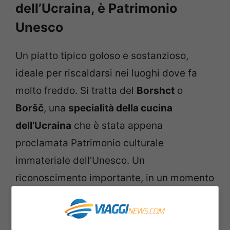
dell’Ucraina, è Patrimonio
Unesco
Un piatto tipico goloso e sostanzioso,
ideale per riscaldarsi nei luoghi dove fa
molto freddo. Si tratta del
Borshct
o
Boršč
, una
specialità della cucina
dell’Ucraina
che è stata appena
proclamata Patrimonio culturale
immateriale dell’Unesco. Un
riconoscimento importante, in un momento
drammatico per il Paese.
Il Borscht è
una zuppa
preparata con