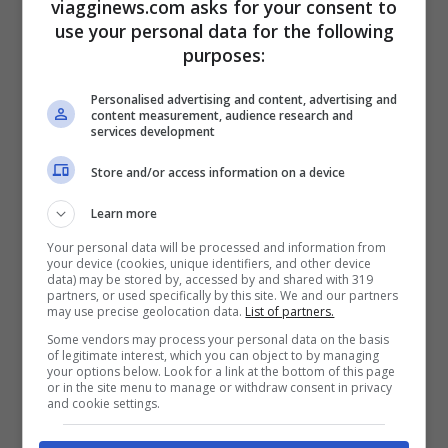
viagginews.com asks for your consent to
ingredienti vari:
barbabietola
, brodo, carne
use your personal data for the following
purposes:
di manzo e maiale, cavolo fresco e
panna
acida
, utilizzata per guarnire la superficie
Personalised advertising and content, advertising and
content measurement, audience research and
insieme a un ramoscello di aneto.
services development
Store and/or access information on a device
Atri ingredienti comuni, che possono
Learn more
cambiare a seconda della località, sono:
Your personal data will be processed and information from
carote, cetrioli, cipolle, fagioli, funghi,
your device (cookies, unique identifiers, and other device
data) may be stored by, accessed by and shared with 319
patate, pomodori e pollo.
partners, or used specifically by this site. We and our partners
may use precise geolocation data.
List of partners.
Some vendors may process your personal data on the basis
Gli ucraini hanno sempre rivendicato con
of legitimate interest, which you can object to by managing
your options below. Look for a link at the bottom of this page
or in the site menu to manage or withdraw consent in privacy
orgoglio la paternità del Borscht contro i
and cookie settings.
tentativi di appropriazione da parte di altri