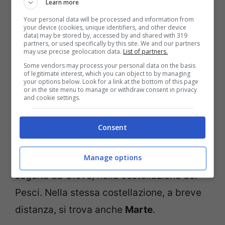
Learn more
osservare congiunzioni già nella seconda
Your personal data will be processed and information from
parte della notte, come quella tra la Luna e
your device (cookies, unique identifiers, and other device
data) may be stored by, accessed by and shared with 319
Saturno della
notte tra il 17 e il 18 giugno
,
partners, or used specifically by this site. We and our partners
may use precise geolocation data.
List of partners.
che avverrà nella costellazione del
Some vendors may process your personal data on the basis
of legitimate interest, which you can object to by managing
Capricorno.
your options below. Look for a link at the bottom of this page
or in the site menu to manage or withdraw consent in privacy
and cookie settings.
Luna – Giove
: sempre nella
seconda parte
della notte tra il 20 e i 21 giugno
, a poche
Consent
ore dal solstizio d’estate, sull’orizzonte a
Manage options
Est sorgerà la
Luna all’Ultimo Quarto
,
seguita da Giove, nella costellazione dei
Pesci. Nella stessa costellazione, a breve
distanza, si trova anche
Marte
.