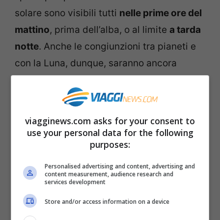
solare sono visibili tutti
nelle prime ore del
mattino
, prima dell’alba, o al limite
a tarda
notte
. Anche le congiunzioni tra pianeti e
con la Luna, dunque, saranno ancora
concentrate al mattino presto o nella
seconda parte della notte. Ecco quelle da
vedere
viagginews.com asks for your consent to
use your personal data for the following
purposes:
Luna – Saturno
: il pianeta Saturno è il
primo a sorgere tra i pianeti osservabili
Personalised advertising and content, advertising and
content measurement, audience research and
prima del sorgere del Sole. Nel corso del
services development
mese anticiperà l’orario del suo sorgere,
Store and/or access information on a device
insieme agli altri. Dunque sarà possibile