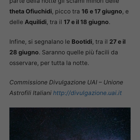
parte della notte gli sciami minori delle
theta Ofiuchidi
, picco tra
16 e 17 giugno
, e
delle
Aquilidi
, tra il
17 e il 18 giugno
.
Infine, si segnalano le
Bootidi
, tra il
27 e il
28 giugno
. Saranno quelle più facili da
osservare, per tutta la notte.
Commissione Divulgazione UAI – Unione
Astrofili Italiani
http://divulgazione.uai.it