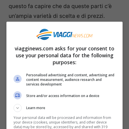
questo fa capire che da queste parti c’è
un’ampia varietà di scelta e di prezzi.
viagginews.com asks for your consent to
use your personal data for the following
purposes:
Personalised advertising and content, advertising and
content measurement, audience research and
services development
Store and/or access information on a device
Learn more
Il borgo di Tricase: la piazza centrale
Your personal data will be processed and information from
your device (cookies, unique identifiers, and other device
Il
borgo
è molto caratteristico con il
data) may be stored by, accessed by and shared with 319