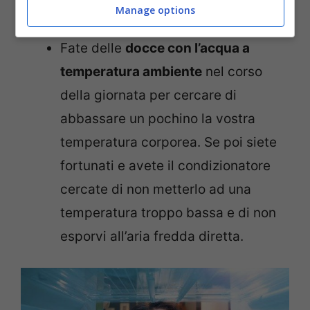
sensazione di caldo ancora più
Manage options
forte.
Fate delle
docce con l’acqua a
temperatura ambiente
nel corso
della giornata per cercare di
abbassare un pochino la vostra
temperatura corporea. Se poi siete
fortunati e avete il condizionatore
cercate di non metterlo ad una
temperatura troppo bassa e di non
esporvi all’aria fredda diretta.