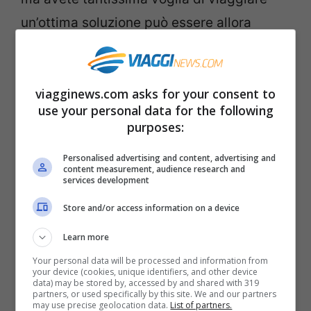
un’ottima soluzione può essere allora
quella di partecipare ad un viaggio
organizzato per single.
Avventure nel
viagginews.com asks for your consent to
Mondo
organizza viaggi in tutto il mondo e
use your personal data for the following
per tutte le tasche. Il gruppo viene
purposes:
combinato cercando di renderlo il più
Personalised advertising and content, advertising and
possibile omogeneo per età e
content measurement, audience research and
services development
caratteristiche. Ciò non esclude che
Store and/or access information on a device
possiate trovare però all’interno del
gruppo delle coppie: lo scopo del viaggio è
Learn more
infatti fare amicizia, viaggiare insieme e
Your personal data will be processed and information from
your device (cookies, unique identifiers, and other device
non rimorchiare! Sebbene quest’ultimo non
data) may be stored by, accessed by and shared with 319
partners, or used specifically by this site. We and our partners
è ovviamente escluso. In ogni caso sarete
may use precise geolocation data.
List of partners.