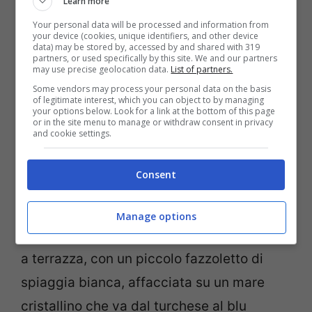
Learn more
Your personal data will be processed and information from
your device (cookies, unique identifiers, and other device
Spiaggia di Cala Rossa, Isola di Favignana, Egadi (Adobe
data) may be stored by, accessed by and shared with 319
Stock)
partners, or used specifically by this site. We and our partners
may use precise geolocation data.
List of partners.
Some vendors may process your personal data on the basis
Favignana è famosa soprattutto per le sue
of legitimate interest, which you can object to by managing
your options below. Look for a link at the bottom of this page
spiagge, strisce di sabbia racchiuse
or in the site menu to manage or withdraw consent in privacy
and cookie settings.
calette rocciose o affacciate su insenature
o scogliere che scendono nel mare blu. La
Consent
più famosa di tutte, premiata anche come
spiaggia più bella d’Italia e tra
le più belle
Manage options
d’Europa
, è
Cala Rossa
, una baia rocciosa
a terrazza, con un piccolo fazzoletto di
spiaggia bianca, affacciata su un mare
cristallino che va dal turchese al blu