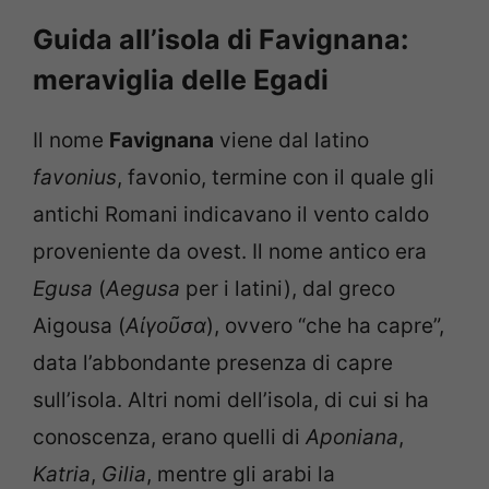
Guida all’isola di Favignana:
meraviglia delle Egadi
Il nome
Favignana
viene dal latino
favonius
, favonio, termine con il quale gli
antichi Romani indicavano il vento caldo
proveniente da ovest. Il nome antico era
Egusa
(
Aegusa
per i latini), dal greco
Aigousa (
Αἰγοῦσα
), ovvero “che ha capre”,
data l’abbondante presenza di capre
sull’isola. Altri nomi dell’isola, di cui si ha
conoscenza, erano quelli di
Aponiana
,
Katria
,
Gilia
, mentre gli arabi la