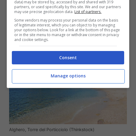
Baia di Porto Conte e Mugoni, Cala
data) may be stored by, accessed by and shared with 319
partners, or used specifically by this site. We and our partners
Dragunara e la bellissima
Cala Porticciolo
.
may use precise geolocation data.
List of partners.
Some vendors may process your personal data on the basis
Tutte
le spiagge di Alghero nel dettaglio le
of legitimate interest, which you can object to by managing
your options below. Look for a link at the bottom of this page
trovate a questa pagina
.
or in the site menu to manage or withdraw consent in privacy
and cookie settings.
Consent
Manage options
Alghero, Torre del Porticciolo (Thinkstock)