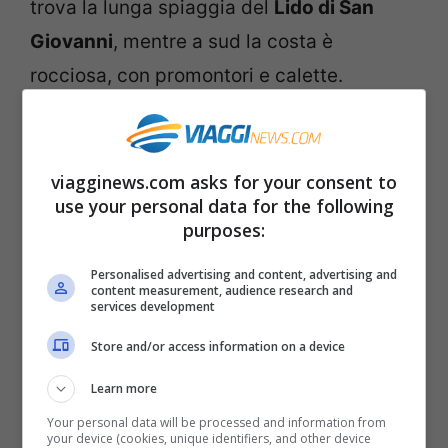
trova la lunga spiaggia del
Lido di San
Giovanni
, mentre a sud la costa è
rocciosa, con promontori e calette.
Suggestiva e spettacolare è tutta la costa
della Riviera del Corallo, con spiagge
molto varie, di sabbia fine o sassi, baie e
viagginews.com asks for your consent to
use your personal data for the following
calette chiuse da promontori rocciosi
purposes:
panoramici. La parte settentrionale della
Personalised advertising and content, advertising and
costa di Algerho è compresa nel Parco
content measurement, audience research and
services development
Naturale Regionale di Porto Conte. Le
spiagge più belle che si trovano in questa
Store and/or access information on a device
zona sono quelle di Fertilia,
Punta Negra
,
Learn more
Le Bombarde
, la spiaggia del Lazzaretto,
Your personal data will be processed and information from
your device (cookies, unique identifiers, and other device