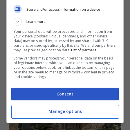
porticciolo dove sostano ancora le
Store and/or access information on a device
barchette dei pescatori. Alle finestre sono
Learn more
stesi i panni, come da tradizione delle città
Your personal data will be processed and information from
del sud. Il luogo è un incanto e si respira
your device (cookies, unique identifiers, and other device
data) may be stored by, accessed by and shared with 319
partners, or used specifically by this site. We and our partners
un’atmosfera rilassata, tipicamente
may use precise geolocation data.
List of partners.
mediterranea.
Some vendors may process your personal data on the basis
of legitimate interest, which you can object to by managing
your options below. Look for a link at the bottom of this page
or in the site menu to manage or withdraw consent in privacy
and cookie settings.
Consent
Manage options