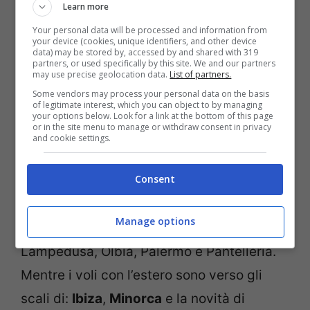
Learn more
Inoltre, Volotea ha comunicato che dal
Your personal data will be processed and information from
your device (cookies, unique identifiers, and other device
prossimo 16 aprile
riprenderanno i
voli
data) may be stored by, accessed by and shared with 319
partners, or used specifically by this site. We and our partners
estivi per l’isola di Lampedusa
e
may use precise geolocation data.
List of partners.
viceversa.
Some vendors may process your personal data on the basis
of legitimate interest, which you can object to by managing
your options below. Look for a link at the bottom of this page
or in the site menu to manage or withdraw consent in privacy
Complessivamente, l’
offerta estiva di
and cookie settings.
Volotea
dall’aeroporto Catullo di
Verona
Consent
comprende
18 rotte
, di cui
8 domestiche
e
10 verso l’estero
. I voli interni sono per
Manage options
Alghero, Bari, Cagliari, Catania,
Lampedusa, Olbia, Palermo e Pantelleria.
Mentre i voli con l’estero sono verso gli
scali di:
Ibiza
,
Minorca
e la novità di