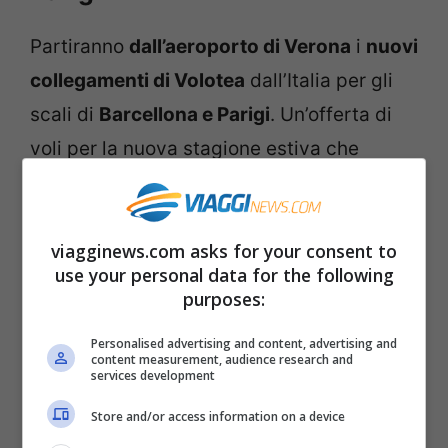
Partiranno
dall’aeroporto di Verona
i
nuovi
collegamenti di Volotea
dall’Italia per gli
scali di
Barcellona e Parigi
. Un’offerta di
voli per la nuova stagione estiva che
aumenta ancora. Lo ha annunciato nei
giorni scorsi la stessa compagnia aerea.
viagginews.com asks for your consent to
use your personal data for the following
La rotta
da Verona a Parigi
avrà
4
purposes:
frequenze a settimana
, il lunedì,
Personalised advertising and content, advertising and
mercoledì, venerdì e la domenica. Invece,
content measurement, audience research and
services development
il volo
da Verona a Barcellona
sarà
2 volte
alla settimana
, il lunedì e venerdì.
Store and/or access information on a device