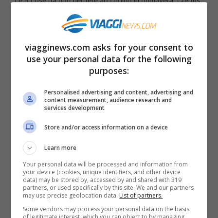
Le 5 cose da non perdere ad Urbino in primavera. Credits
A. Stock
La casa di Raffaello: dove tutto
viagginews.com asks for your consent to
ebbe inizio
use your personal data for the following
purposes:
Una volta ad Urbino sicuramente una delle
Personalised advertising and content, advertising and
content measurement, audience research and
tappe imprescindibili è la
casa di Raffaello
,
services development
collocata nel quartiere artigiano in cui
Store and/or access information on a device
nacque il 28 marzo 1483. La casa
Learn more
conserva ancora alcune opere originali,
Your personal data will be processed and information from
per lo più sono quelle dei suoi anni
your device (cookies, unique identifiers, and other device
data) may be stored by, accessed by and shared with 319
giovanili. In questa abitazione Raffaello
partners, or used specifically by this site. We and our partners
may use precise geolocation data.
List of partners.
passò la sua infanzia formandosi grazie
Some vendors may process your personal data on the basis
alla bottega de padre.
of legitimate interest, which you can object to by managing