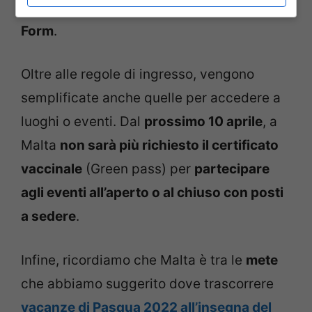
compilazione del
Passenger Locator
Form
.
Oltre alle regole di ingresso, vengono
semplificate anche quelle per accedere a
luoghi o eventi. Dal
prossimo 10 aprile
, a
Malta
non sarà più richiesto il certificato
vaccinale
(Green pass) per
partecipare
agli eventi all’aperto o al chiuso con posti
a sedere
.
Infine, ricordiamo che Malta è tra le
mete
che abbiamo suggerito dove trascorrere
vacanze di Pasqua 2022 all’insegna del