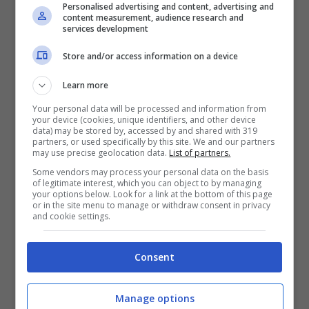
Personalised advertising and content, advertising and
in Europa, certificato digitale UE-COVID19.
content measurement, audience research and
services development
Store and/or access information on a device
I guariti dal Covid-19 dovranno presentare
un
certificato di guarigione
emesso non
Learn more
oltre i 180 giorni prima del viaggio.
Your personal data will be processed and information from
your device (cookies, unique identifiers, and other device
Attenzione
, perché
le autorità maltesi non
data) may be stored by, accessed by and shared with 319
partners, or used specifically by this site. We and our partners
may use precise geolocation data.
List of partners.
riconoscono il nostro Green pass per
Some vendors may process your personal data on the basis
guariti
. Per informazioni dettagliate
of legitimate interest, which you can object to by managing
your options below. Look for a link at the bottom of this page
consultate il portale Viaggiare Sicuri alla
or in the site menu to manage or withdraw consent in privacy
and cookie settings.
pagina su Malta:
www.viaggiaresicuri.it/country/MLT
Consent
Per entrare a Malta è ancora richiesta la
Manage options