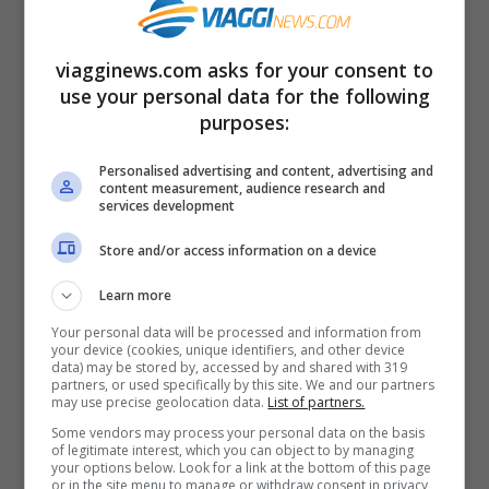
storico è caratterizzata da una cinta
muraria che risale all’epoca romana con
viagginews.com asks for your consent to
una porta romana che segna l’ingresso.
use your personal data for the following
purposes:
Personalised advertising and content, advertising and
content measurement, audience research and
services development
Store and/or access information on a device
Learn more
Your personal data will be processed and information from
your device (cookies, unique identifiers, and other device
data) may be stored by, accessed by and shared with 319
partners, or used specifically by this site. We and our partners
may use precise geolocation data.
List of partners.
Le attrazioni del borgo più antico
Some vendors may process your personal data on the basis
of legitimate interest, which you can object to by managing
d’Italia
your options below. Look for a link at the bottom of this page
or in the site menu to manage or withdraw consent in privacy