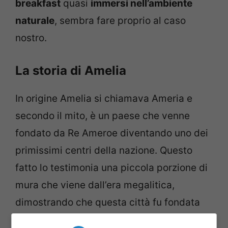
breakfast
quasi
immersi nell’ambiente
naturale
, sembra fare proprio al caso
nostro.
La storia di Amelia
In origine Amelia si chiamava Ameria e
secondo il mito, è un paese che venne
fondato da Re Ameroe diventando uno dei
primissimi centri della nazione. Questo
fatto lo testimonia una piccola porzione di
mura che viene dall’era megalitica,
dimostrando che questa città fu fondata
circa nel III secolo a.C. La parte del centro