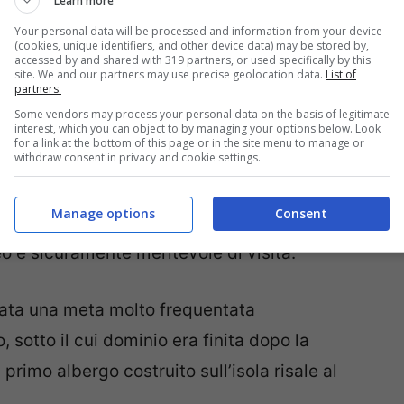
Learn more
Your personal data will be processed and information from your device
(cookies, unique identifiers, and other device data) may be stored by,
accessed by and shared with 319 partners, or used specifically by this
 molto amata dai diportisti, che in estate
site. We and our partners may use precise geolocation data.
List of
partners.
alia per arrivare su questa come su altre isole
Some vendors may process your personal data on the basis of legitimate
lare, come quasi ovunque nella splendida
interest, which you can object to by managing your options below. Look
for a link at the bottom of this page or in the site menu to manage or
withdraw consent in privacy and cookie settings.
, circondate da boschi di pini che arrivano fin
richiama il tipico stile veneziano. Un’armonia di
Manage options
Consent
scuro della vegetazione, all’eleganza dei
eo e sicuramente meritevole di visita.
stata una meta molto frequentata
, sotto il cui dominio era finita dopo la
primo albergo costruito sull’isola risale al