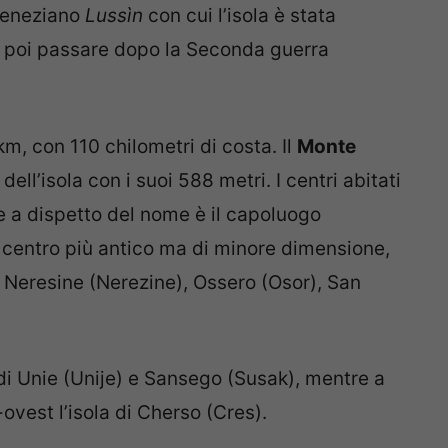
 veneziano
Lussìn
con cui l’isola è stata
per poi passare dopo la Seconda guerra
km, con 110 chilometri di costa. Il
Monte
ell’isola con i suoi 588 metri. I centri abitati
e a dispetto del nome è il capoluogo
, centro più antico ma di minore dimensione,
 Neresine (Nerezine), Ossero (Osor), San
 di Unie (Unije) e Sansego (Susak), mentre a
d-ovest l’isola di Cherso (Cres).