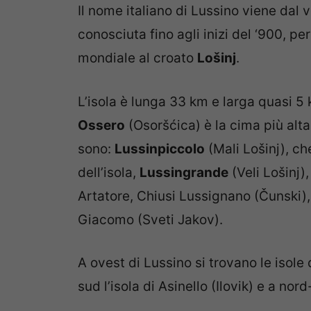
Il nome italiano di Lussino viene dal
conosciuta fino agli inizi del ‘900, 
mondiale al croato
Lošinj
.
L’isola è lunga 33 km e larga quasi 5 
Ossero
(Osoršćica) è la cima più alta d
sono:
Lussinpiccolo
(Mali Lošinj), ch
dell’isola,
Lussingrande
(Veli Lošinj)
Artatore, Chiusi Lussignano (Čunski),
Giacomo (Sveti Jakov).
A ovest di Lussino si trovano le isole
sud l’isola di Asinello (Ilovik) e a nor