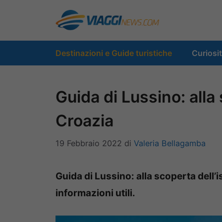
Vai
al
contenuto
Destinazioni e Guide turistiche
Curiosi
Guida di Lussino: alla 
Croazia
19 Febbraio 2022
di
Valeria Bellagamba
Guida di Lussino: alla scoperta dell’is
informazioni utili.