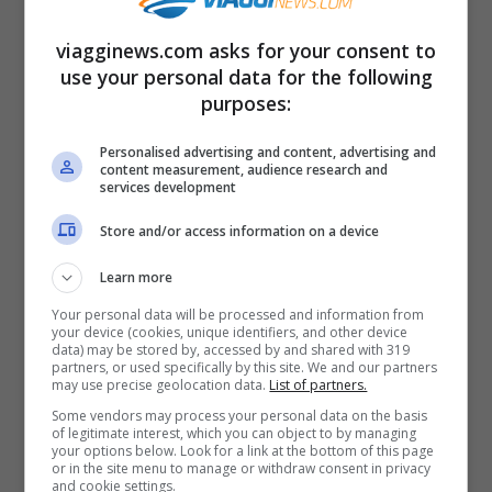
e artista al nuovo Papa che sembrava non
viagginews.com asks for your consent to
riconoscere la sua bravura. Per questo la
use your personal data for the following
statua è così imponente e viene
purposes:
considerata come
uno degli esempi più
Personalised advertising and content, advertising and
content measurement, audience research and
elevati dell’arte barocca dell’epoca
. Non
services development
solo la scultura è stata studiata con
Store and/or access information on a device
attenzione, ma anche la collocazione è
Learn more
frutto di una analisi approfondita.
Your personal data will be processed and information from
your device (cookies, unique identifiers, and other device
data) may be stored by, accessed by and shared with 319
partners, or used specifically by this site. We and our partners
may use precise geolocation data.
List of partners.
Some vendors may process your personal data on the basis
of legitimate interest, which you can object to by managing
your options below. Look for a link at the bottom of this page
or in the site menu to manage or withdraw consent in privacy
and cookie settings.