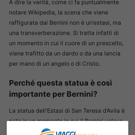
A dire la verità, come ci fa puntualmente
notare Wikipedia, la scena che viene
raffigurata dal Bernini non è un’estasi, ma
una transverberazione. Si tratta infatti di
un momento in cui il cuore di un prescelto,
viene trafitto da un dardo o da una lancia
per mano di un angelo o di Cristo.
Perché questa statua è così
importante per Bernini?
La statua dell’Estasi di San Teresa d’Avila è
nata in un momento in cui il Bernini voleva
far vedere tutte le sue capacità di scultore