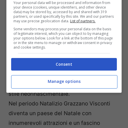
Your personal data will be processed and information from
your device (cookies, unique identifiers, and other device
quella di Babbo Natale e montate
data) may be stored by, accessed by and shared with 319
partners, or used specifically by this site. We and our partners
bancarelle che vendono prelibatezze e
may use precise geolocation data.
List of partners.
prodotti tipici.
Some vendors may process your personal data on the basis
of legitimate interest, which you can object to by managing
your options below. Look for a link at the bottom of this page
or in the site menu to manage or withdraw consent in privacy
Ci troviamo in provincia di Piacenza in un
and cookie settings.
minuscolo borgo dominato da un maniero
Consent
del 1300 con un grande parco appartenuto
alla famiglia Visconti. Qui secoli più tardi,
Manage options
ad inizio 1900, venne costruito un borgo in
stile neorinascimentale.
Nel periodo Natalizio Grazzano Visconti
diventa un paese del Natale con
innumerevoli attrazioni e un fascino