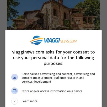
viagginews.com asks for your consent to
Un piccolissimo borgo molto suggestivo a Natale
use your personal data for the following
Grizzane Visconti
purposes:
Prendi uno dei
borghi più belli e suggestivi
Personalised advertising and content, advertising and
content measurement, audience research and
d’Italia
, così bello e raccolto da sembrare
services development
un presepe anche quando non è Natale.
Store and/or access information on a device
Ecco, ora metteteci sopra luminarie,
Learn more
addobbi, giostre, trasformate una casa in