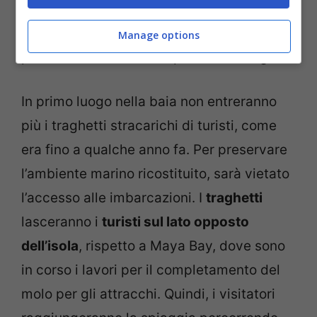
ma ci si potrà fermare per poco tempo. Un
piccolo sacrificio di cui vale la pena per
Manage options
poter ammirare al vivo questa meraviglia.
In primo luogo nella baia non entreranno
più i traghetti stracarichi di turisti, come
era fino a qualche anno fa. Per preservare
l’ambiente marino ricostituito, sarà vietato
l’accesso alle imbarcazioni. I
traghetti
lasceranno i
turisti sul lato opposto
dell’isola
, rispetto a Maya Bay, dove sono
in corso i lavori per il completamento del
molo per gli attracchi. Quindi, i visitatori