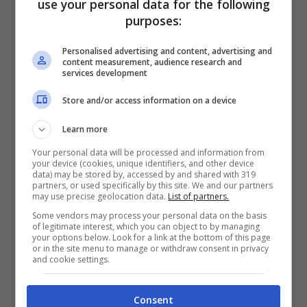
use your personal data for the following
purposes:
Phi Phi Islands, Maya Bay, Thailandia (iStock)
Personalised advertising and content, advertising and
Grazie a una chiusura durata oltre tre anni,
content measurement, audience research and
services development
dal giugno 2018, e al programma di
Store and/or access information on a device
recupero dell’ambiente corallino, la
spiaggia di Maya Bay
delle isole
Learn more
thailandesi Phi Phi può riaprire ai turisti. Il
Your personal data will be processed and information from
your device (cookies, unique identifiers, and other device
ritorno sulla spiaggia di Leonardo
data) may be stored by, accessed by and shared with 319
partners, or used specifically by this site. We and our partners
may use precise geolocation data.
List of partners.
DiCaprio, tuttavia, non sarà come prima.
Some vendors may process your personal data on the basis
L’accesso ai visitatori sarà contingentato,
of legitimate interest, which you can object to by managing
your options below. Look for a link at the bottom of this page
con il numero chiuso, e non si potrà
or in the site menu to manage or withdraw consent in privacy
and cookie settings.
trascorrere una giornata intera a prendere
il sole sulla sabbia bianca e impalpabile
Consent