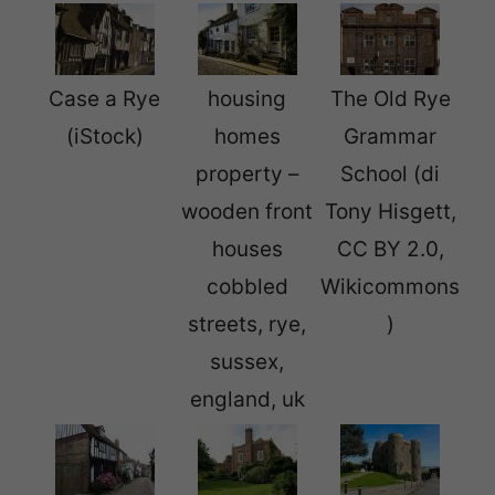
Case a Rye
housing
The Old Rye
(iStock)
homes
Grammar
property –
School (di
wooden front
Tony Hisgett,
houses
CC BY 2.0,
cobbled
Wikicommons
streets, rye,
)
sussex,
england, uk