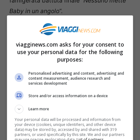
famigerata battuta finale
“Nessuno mette
Baby in un angolo
“.
viagginews.com asks for your consent to
use your personal data for the following
purposes:
Personalised advertising and content, advertising and
content measurement, audience research and
services development
Store and/or access information on a device
Balli Proibiti con Patrick
Learn more
Swayze: il villaggio Kellerman
Your personal data will be processed and information from
your device (cookies, unique identifiers, and other device
esiste veramente
data) may be stored by, accessed by and shared with 319
partners, or used specifically by this site. We and our partners
may use precise geolocation data.
List of partners.