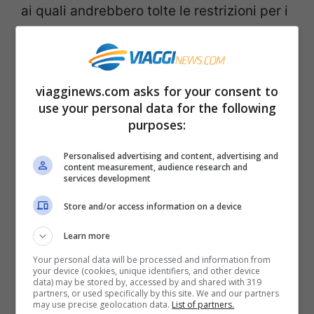
ai quali andrebbero tolte le restrizioni per i
viaggi non essenziali. Gli Stati Uniti sono in
compagnia con altri Paesi.
viagginews.com asks for your consent to
La raccomandazione del Consiglio
use your personal data for the following
purposes:
europeo non è obbligatoria per gli Stati
membri, che possono decidere in
Personalised advertising and content, advertising and
content measurement, audience research and
autonomia, ma comunque è un’indicazione
services development
fondamentale.
Store and/or access information on a device
Learn more
Viaggi nell’Unione Europea e
Your personal data will be processed and information from
restrizioni
your device (cookies, unique identifiers, and other device
data) may be stored by, accessed by and shared with 319
partners, or used specifically by this site. We and our partners
A causa della situazione della pandemia, il
may use precise geolocation data.
List of partners.