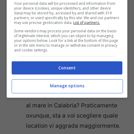
meravigliose tutte da scoprire. Non
Your personal data will be processed and information from
your device (cookies, unique identifiers, and other device
data) may be stored by, accessed by and shared with 319
dimenticate che la montagna è a
partners, or used specifically by this site. We and our partners
may use precise geolocation data.
List of partners.
pochi passi da voi e quindi potreste
Some vendors may process your personal data on the basis
anche pensare di fare un po’ di
of legitimate interest, which you can object to by managing
your options below. Look for a link at the bottom of this page
trekking.
or in the site menu to manage or withdraw consent in privacy
and cookie settings.
Calabria
: anche qui fare ancora il
bagno a settembre è praticamente
Consent
un obbligo! Le spiagge e i panorami
sono meravigliosi e mozzafiato. Tutti
Manage options
da scoprire insomma. Dove andare
al mare in Calabria? Praticamente
ovunque, sta a voi scegliere quale
location vi aggrada maggiormente.