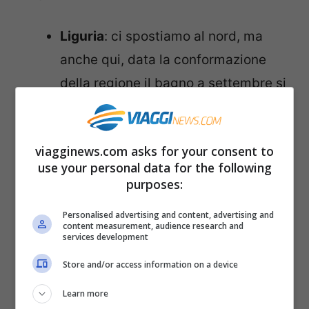
Liguria
: ci spostiamo al nord, ma
anche qui, data la conformazione
della regione il bagno a settembre si
può fare. Complice questa ondata di
caldo anomala, possiamo goderci
viagginews.com asks for your consent to
uno spettacolare periodo di vacanza
use your personal data for the following
al mare e in spiaggia. Gli
purposes:
stabilimenti qui restano aperti fino ai
Personalised advertising and content, advertising and
primi di ottobre, quindi potreste
content measurement, audience research and
services development
anche trovare una spiaggia
Store and/or access information on a device
attrezzata. In alternativa, anche in
questo caso, ci sono calette e zone
Learn more