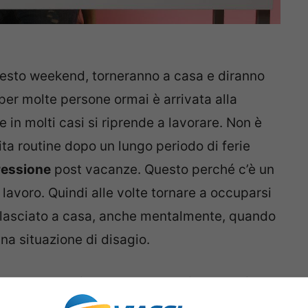
uesto weekend, torneranno a casa e diranno
per molte persone ormai è arrivata alla
 e in molti casi si riprende a lavorare. Non è
ita routine dopo un lungo periodo di ferie
ressione
post vacanze. Questo perché c’è un
l lavoro. Quindi alle volte tornare a occuparsi
 lasciato a casa, anche mentalmente, quando
na situazione di disagio.
ssere caratterizzato da un po’ di depressione
ralmente chiamata
Sindrome da rientro.