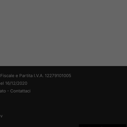
iscale e Partita I.V.A. 12279101005
del 16/12/2020
ato -
Contattaci
dv