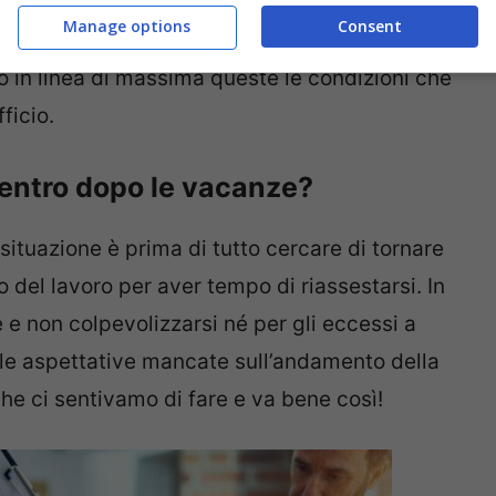
s da rientro è che durante le vacanze ci
Manage options
Consent
. Tutte queste situazioni possono ovviamente
 in linea di massima queste le condizioni che
ficio.
ientro dopo le vacanze?
situazione è prima di tutto cercare di tornare
o del lavoro per aver tempo di riassestarsi. In
e non colpevolizzarsi né per gli eccessi a
a le aspettative mancate sull’andamento della
he ci sentivamo di fare e va bene così!