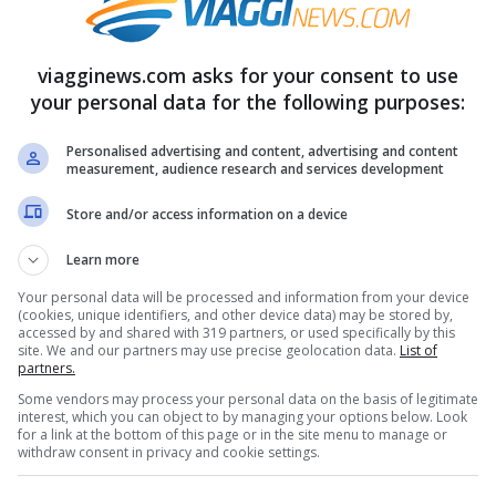
o e perché ci colpisce
viagginews.com asks for your consent to use
your personal data for the following purposes:
ogico tende a sparire dopo poco tempo.
Personalised advertising and content, advertising and content
vamente ad andare a lavorare e a svolgere
measurement, audience research and services development
 sensazione va sparendo. Ma sei sintomi
Store and/or access information on a device
 sempre meglio rivolgersi ad un medico o
Learn more
Your personal data will be processed and information from your device
(cookies, unique identifiers, and other device data) may be stored by,
accessed by and shared with 319 partners, or used specifically by this
to stress da rientro sono legate non solo al
site. We and our partners may use precise geolocation data.
List of
partners.
anche ad uno stato e ad un mood che lasciamo
Some vendors may process your personal data on the basis of legitimate
interest, which you can object to by managing your options below. Look
ssato che ci manca. Oppure ci sentiamo in
for a link at the bottom of this page or in the site menu to manage or
withdraw consent in privacy and cookie settings.
 con il cibo con l’alcool. Ancora un’altra