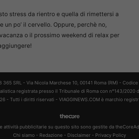
to stress da rientro e quella di rimettersi a
e un po’ il cervello. Oppure, perchè no,
 vacanza o il prossimo weekend di relax per
raggiungere!
 365 SRL - Via Nicola Marchese 10, 00141 Roma (RM) - Codice F
alistica registrata presso il Tribunale di Roma con n°143/2020 
 - Tutti i diritti riservati - VIAGGINEWS.COM è marchio registr
e attività pubblicitarie su questo sito sono gestite da theCoreA
Chi siamo
-
Redazione
-
Disclaimer
-
Privacy Policy