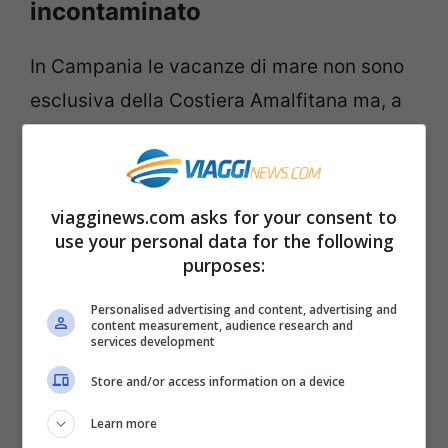
incontaminato
In Campania le vacanze di mare non sono
esclusiva della Costiera Amalfitana ma, a
poca distanza da Salerno, c’è il
Parco
Nazionale del Cilento
, una zona
meravigliosa dove rilassarsi e scoprire
viagginews.com asks for your consent to
bellezze naturali.
use your personal data for the following
purposes:
Personalised advertising and content, advertising and
content measurement, audience research and
services development
Store and/or access information on a device
Learn more