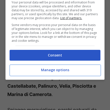
Your personal data will be processed and information from
your device (cookies, unique identifiers, and other device
data) may be stored by, accessed by and shared with 319
partners, or used specifically by this site. We and our partners
10 buoni motivi per andare in vacanza in Campania: il
may use precise geolocation data.
List of partners.
Cilento. Credits: Wikimedia Commons
Some vendors may process your personal data on the basis
of legitimate interest, which you can object to by managing
your options below. Look for a link at the bottom of this page
Molte persone, infatti,
scelgono questo
or in the site menu to manage or withdraw consent in privacy
and cookie settings.
luogo per trascorrere le vacanze estive
,
molto più tranquillo della Costiera e
Consent
caratterizzato da una natura
incontaminata. Sono tantissimi i posti da
Manage options
vedere:
Paestum, Agropoli, Santa Maria di
Castellabate, Palinuro, Velia, Pisciotta e
Marina di Camerota
.
Spiagge meravigliose, parchi naturali da