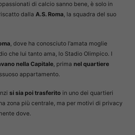
appassionati di calcio sanno bene, è solo in
riscatto dalla
A.S. Roma
, la squadra del suo
Roma
, dove ha conosciuto l’amata moglie
adio che lui tanto ama, lo Stadio Olimpico. I
avano nella Capitale
, prima
nel quartiere
ussuoso appartamento.
enzi
si sia poi trasferito
in uno dei quartieri
una zona più centrale, ma per motivi di privacy
mente dove.