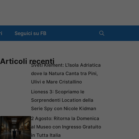
ri
Seguici su FB
Articoli recenti
Sveti Klement: L’Isola Adriatica
dove la Natura Canta tra Pini,
Ulivi e Mare Cristallino
Lioness 3: Scopriamo le
Sorprendenti Location della
Serie Spy con Nicole Kidman
2 Agosto: Ritorna la Domenica
al Museo con Ingresso Gratuito
in Tutta Italia