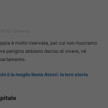
ORENZI (@florenzi)
coppia è molto riservata, per cui non riusciamo
ere parigino abbiano deciso di vivere, né
ppartamento.
i è la moglie Ilenia Atzori: la loro storia
pitale