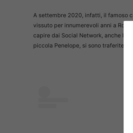
A settembre 2020, infatti, il famoso 
vissuto per innumerevoli anni a Roma,
capire dai Social Network, anche la mog
piccola Penelope, si sono traferite con