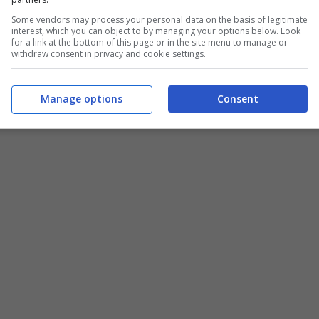
Some vendors may process your personal data on the basis of legitimate
interest, which you can object to by managing your options below. Look
for a link at the bottom of this page or in the site menu to manage or
withdraw consent in privacy and cookie settings.
Manage options
Consent