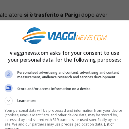
calciatore
si è trasferito a Parigi
dopo aver
 sua città natale. Da quello che riusciamo a
lie Ilenia Atzori e la loro prima figlia, la
 lui.
viagginews.com asks for your consent to use
your personal data for the following purposes:
Personalised advertising and content, advertising and content
measurement, audience research and services development
Store and/or access information on a device
Learn more
Your personal data will be processed and information from your device
(cookies, unique identifiers, and other device data) may be stored by,
accessed by and shared with 319 partners, or used specifically by this
site. We and our partners may use precise geolocation data.
List of
partners.