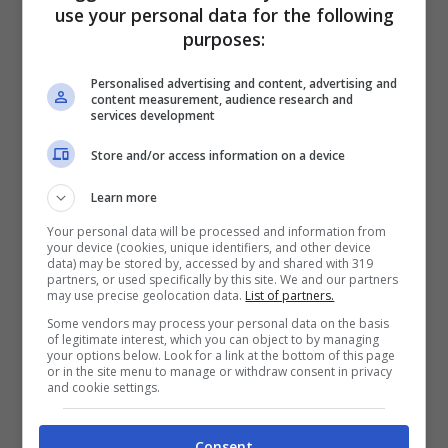
le mani.
use your personal data for the following
purposes:
Tavoli e ospiti
Personalised advertising and content, advertising and
content measurement, audience research and
services development
I tavoli del banchetto potranno essere
Store and/or access information on a device
allestiti
all’aperto o al coperto
, ma si
raccomanda di privilegiare l’uso degli
Learn more
spazi esterni. In ogni caso, i tavoli
Your personal data will be processed and information from
your device (cookies, unique identifiers, and other device
dovranno essere
distanziati di almeno 1
data) may be stored by, accessed by and shared with 319
partners, or used specifically by this site. We and our partners
metro
(non è più prevista la regola dei 2
may use precise geolocation data.
List of partners.
Some vendors may process your personal data on the basis
metri al chiuso, che si applicherà solo in
of legitimate interest, which you can object to by managing
your options below. Look for a link at the bottom of this page
caso di scenario epidemiologico di
or in the site menu to manage or withdraw consent in privacy
and cookie settings.
rischio). A ciascun tavolo dovranno sedere,
preferibilmente i
conviventi
di una stessa
Consent