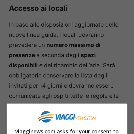
Accesso ai locali
In base alle disposizioni aggiornate delle
nuove linee guida, i locali dovranno
prevedere un
numero massimo di
presenze
a seconda degli
spazi
disponibili
e del ricambio dell’aria. Sarà
obbligatorio conservare la lista degli
invitati per 14 giorni e dovranno essere
comunicate agli ospiti tutte le regole e le
misure di prevenzione da rispettare
durante l’evento. All’ingresso dovranno
essere collocati i dispenser per igienizzare
viagginews.com asks for your consent to