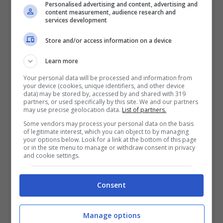
Personalised advertising and content, advertising and
Visualizza questo post su Instagram
content measurement, audience research and
services development
Store and/or access information on a device
Learn more
Your personal data will be processed and information from
your device (cookies, unique identifiers, and other device
data) may be stored by, accessed by and shared with 319
partners, or used specifically by this site. We and our partners
may use precise geolocation data.
List of partners.
Some vendors may process your personal data on the basis
of legitimate interest, which you can object to by managing
your options below. Look for a link at the bottom of this page
or in the site menu to manage or withdraw consent in privacy
Un post condiviso da Roberto Fici (@robertofici)
and cookie settings.
Cervo, Diano Marina
– Sempre in
Consent
provincia di Imperia si trova una
chiesa in cima ad un piccolo
Manage options