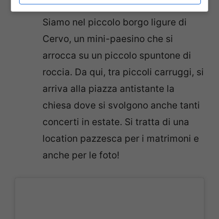
promontorio che si tuffa sul mare.
Siamo nel piccolo borgo ligure di
Cervo, un mini-paesino che si
arrocca su un piccolo spuntone di
roccia. Da qui, tra piccoli carruggi, si
arriva alla piazza antistante la
chiesa dove si svolgono anche tanti
concerti in estate. Si tratta di una
location pazzesca per i matrimoni e
anche per le foto!