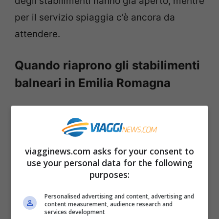
degli stabilimenti hanno già aperto, mentre
per il servizio spiaggia c’è ancora da
attendere.
Quando riaprono gli stabilimenti
balneari in Emilia Romagna
Già il 1° maggio era possibile riaprire
secondo le nuove ordinanze, ma
pochissimi sono stati i gestori che hanno
viagginews.com asks for your consent to
deciso di riaprire, attendendo più
use your personal data for the following
purposes:
sicurezza.
Personalised advertising and content, advertising and
content measurement, audience research and
Dal
15 maggio
in poi potranno aprire tutti,
services development