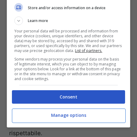
con l’inizio ufficiale della stagione il
29
Store and/or access information on a device
maggio
con l’entrata in servizio dei bagnini
Learn more
di salvataggio. La fine della stagione
Your personal data will be processed and information from
balneare è stata fissata per il secondo
your device (cookies, unique identifiers, and other device
data) may be stored by, accessed by and shared with 319
weekend di settembre.
partners, or used specifically by this site. We and our partners
may use precise geolocation data.
List of partners.
Some vendors may process your personal data on the basis
Quali sono le regole per la
of legitimate interest, which you can object to by managing
your options below. Look for a link at the bottom of this page
riapertura
or in the site menu to manage or withdraw consent in privacy
and cookie settings.
Confermati in spiaggia
i protocolli già
Consent
istituiti l’anno scorso
.
Mascherina da
utilizzare nei luoghi chiusi
o quando la
Manage options
distanza di almeno un metro non è
rispettabile.