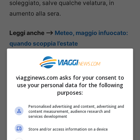
soleggiato, salve qualche velatura, in
aumento alla sera.
Leggi anche –>
Meteo, maggio infuocato:
quando scoppia l’estate
Nella giornata di
martedì 27 aprile
è
previsto un ulteriore
peggioramento
, con
viagginews.com asks for your consent to
le piogge che saranno più intense.
use your personal data for the following
purposes:
Torneranno le
nevicate
sulle
Alpi
occidentali
sopra i 1700 metri di quota. I
Personalised advertising and content, advertising and
content measurement, audience research and
cieli saranno coperti al Centro Nord. Le
services development
precipitazioni diminuiranno a fine giornata
Store and/or access information on a device
sul Nord-Ovest.