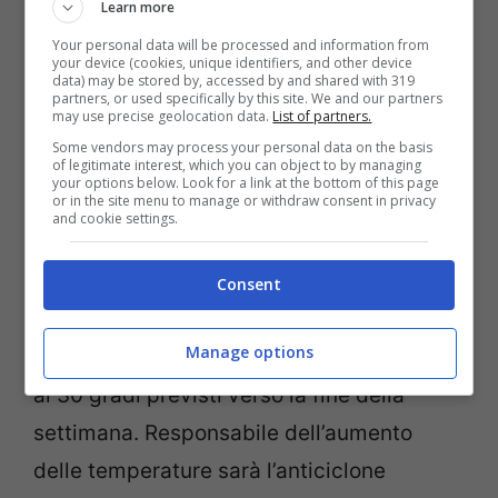
Learn more
Your personal data will be processed and information from
Al
Centro
pioverà soprattutto su Toscana,
your device (cookies, unique identifiers, and other device
data) may be stored by, accessed by and shared with 319
Umbria e Marche, mentre sono previsti
partners, or used specifically by this site. We and our partners
may use precise geolocation data.
List of partners.
temporali sul Lazio. Pioverà anche sulla
Some vendors may process your personal data on the basis
of legitimate interest, which you can object to by managing
Sardegna occidentale.
your options below. Look for a link at the bottom of this page
or in the site menu to manage or withdraw consent in privacy
and cookie settings.
Al
Sud
il tempo si manterrà ancora
stabile
,
con cieli soleggiati e
temperature estive
. Il
Consent
caldo
aumenterà nel corso della settimana
Manage options
dai 25 gradi di temperatura massima fino
ai 30 gradi previsti verso la fine della
settimana. Responsabile dell’aumento
delle temperature sarà l’anticiclone