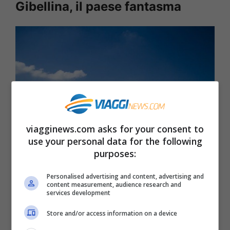
Gibellina, il paese fantasma
viagginews.com asks for your consent to
use your personal data for the following
purposes:
Il Creto di Burri, l’opera di Land Art a Gibellina
Personalised advertising and content, advertising and
content measurement, audience research and
services development
Gibellina
fu distrutta dal
sisma del Belice
Store and/or access information on a device
del 1968 e venne definitivamente